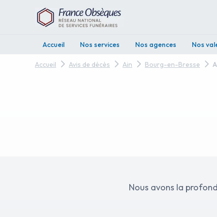
Accueil
Nos services
Nos agences
Nos val
Accueil
Avis de décès
Ain
Bourg-en-Bresse
A
Nous avons la profond