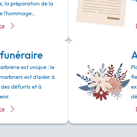
 la préparation de la
 de l’hommage…
ce
funéraire
A
rbrerie est unique : le
Pl
marbriers est d’aider à
fl
 des défunts et à
ex
enir.
dé
ce