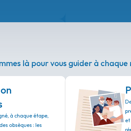
mmes là pour vous guider à chaqu
ion
P
s
De
pr
né, à chaque étape,
et
des obsèques : les
ré