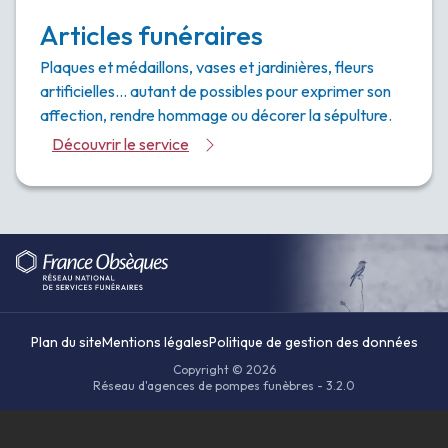
Articles funéraires
Plaques et médaillons, vases et jardinières, fleurs
artificielles… autant de possibles pour exprimer son
affection, rendre hommage ou décorer la sépulture.
Découvrir le service
Plan du site
Mentions légales
Politique de gestion des données
Copyright © 2026
Réseau d'agences de pompes funèbres - 3.2.0