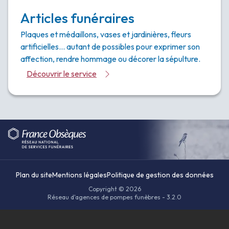
Articles funéraires
Plaques et médaillons, vases et jardinières, fleurs
artificielles… autant de possibles pour exprimer son
affection, rendre hommage ou décorer la sépulture.
Découvrir le service
Plan du site
Mentions légales
Politique de gestion des données
Copyright © 2026
Réseau d'agences de pompes funèbres - 3.2.0