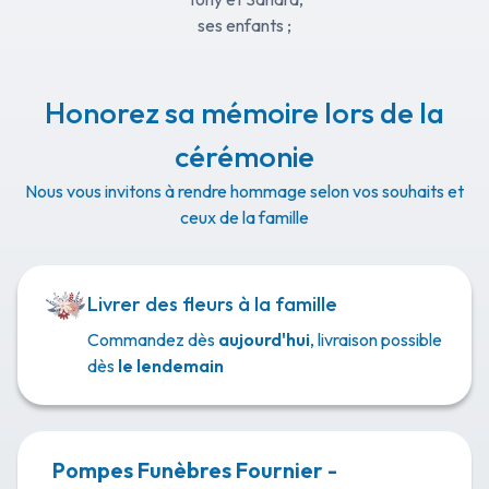
ses enfants ;
Wynonna,
sa petite-fille ;
Steve et Allan,
Honorez sa mémoire lors de la
ses neveux ;
cérémonie
Toute la famille et les amis,
Nous vous invitons à rendre hommage selon vos souhaits et
ont la tristesse de vous faire part du décès de
ceux de la famille
 William PERROT  
survenu le 04 Mai 2020 à l’âge de 51 ans.
Livrer des fleurs à la famille
Cet avis tient lieu de faire-part et de remerciements.
Commandez dès
aujourd'hui
, livraison possible
William repose à la Maison Funéraire d’Éloyes 9,
dès
le lendemain
Rue des Chênes où la famille sera présente de
14 heures 00 à 18 heures 00.
Pompes Funèbres Fournier -
La famille tient à remercier toutes les infirmières