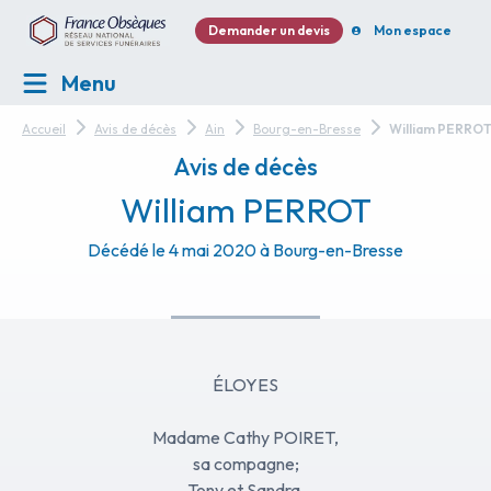
Demander un devis
Mon espace
Menu
Accueil
Avis de décès
Ain
Bourg-en-Bresse
William PERRO
Avis de décès
William PERROT
Décédé le 4 mai 2020 à Bourg-en-Bresse
ÉLOYES
Madame Cathy POIRET,
sa compagne;
Tony et Sandra,