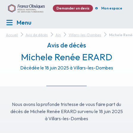
Demander un devis
Mon espace
Menu
Accueil
Avis de décès
Ain
Villars-les-Dombes
Michele Ren
Avis de décès
Michele Renée ERARD
Décédée le 18 juin 2025 à Villars-les-Dombes
Nous avons la profonde tristesse de vous faire part du
décès de Michele Renée ERARD survenu le 18 juin 2025
à Villars-les-Dombes