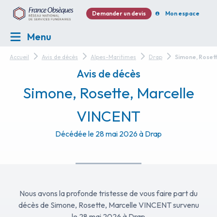
Demander un devis
Mon espace
Menu
Accueil
Avis de décès
Alpes-Maritimes
Drap
Simone, Roset
Avis de décès
Simone, Rosette, Marcelle
VINCENT
Décédée le 28 mai 2026 à Drap
Nous avons la profonde tristesse de vous faire part du
décès de Simone, Rosette, Marcelle VINCENT survenu
le 28 mai 2026 à Drap