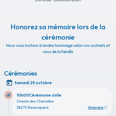
Auront lieu : Samedi 25 Octobre 2025 à 10 heures 
00
Honorez sa mémoire lors de la
Réunion : Salle de Cérémonie
cérémonie
Crématorium des Charmilles à Beaurepaire
Nous vous invitons à rendre hommage selon vos souhaits et
Condoléances : Sur registres
ceux de la famille
Ni fleurs, ni plaques
Cérémonies
Chambre funéraire :
17 Avenue Jean Jaurès
Samedi 25 octobre
38270 BEAUREPAIRE
10h00
Cérémonie civile
Vous pouvez déposer vos messages de condoléances 
Chemin des Charmilles
et témoignages sur ce site.
Itinéraire
38270 Beaurepaire