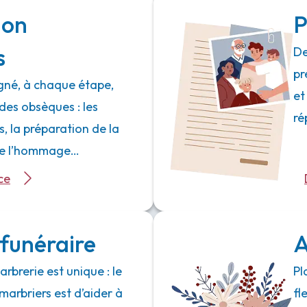
ion
P
s
De
pr
né, à chaque étape,
et
des obsèques : les
ré
 la préparation de la
 de l’hommage…
ce
funéraire
A
rbrerie est unique : le
Pl
marbriers est d’aider à
fl