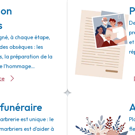
ion
P
s
De
pr
né, à chaque étape,
et
des obsèques : les
ré
 la préparation de la
 de l’hommage…
ce
funéraire
A
rbrerie est unique : le
Pl
marbriers est d’aider à
fl