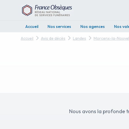
Accueil
Nos services
Nos agences
Nos val
Accueil
Avis de décès
Landes
Morcenx-la-Nouvel
Nous avons la profonde tristesse