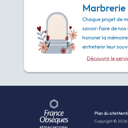
Marbrerie 
Chaque projet de ma
savoir-faire de nos 
honorer la mémoire
entretenir leur souv
Découvrir le servi
Plan du site
Menti
Copyright © 2026