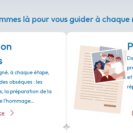
mmes là pour vous guider à chaqu
ion
P
s
De
pr
né, à chaque étape,
et
des obsèques : les
ré
 la préparation de la
 de l’hommage…
ce