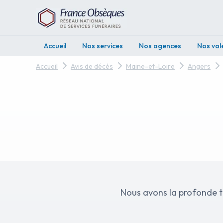
Accueil
Nos services
Nos agences
Nos val
Accueil
Avis de décès
Maine-et-Loire
Angers
Nous avons la profonde tristess