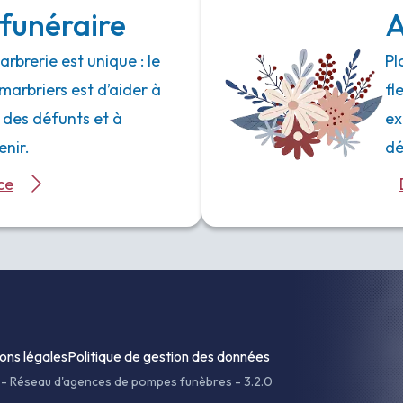
funéraire
A
rbrerie est unique : le
Pl
marbriers est d’aider à
fl
 des défunts et à
ex
enir.
dé
ce
ons légales
Politique de gestion des données
-
Réseau d'agences de pompes funèbres - 3.2.0