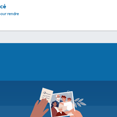
rcé
pour rendre