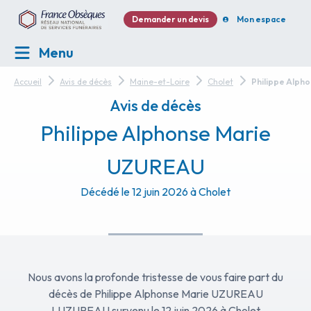
Demander un devis
Mon espace
Menu
Accueil
Avis de décès
Maine-et-Loire
Cholet
Philippe Alph
Avis de décès
Philippe Alphonse Marie
UZUREAU
Décédé le 12 juin 2026 à Cholet
Nous avons la profonde tristesse de vous faire part du
décès de Philippe Alphonse Marie UZUREAU
LUZUREAU survenu le 12 juin 2026 à Cholet