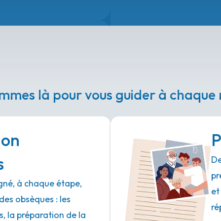
mmes là pour vous guider à chaqu
ion
P
s
De
pr
né, à chaque étape,
et
des obsèques : les
ré
 la préparation de la