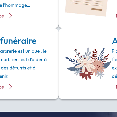
 de l’hommage…
ce
funéraire
A
rbrerie est unique : le
Pl
marbriers est d’aider à
fl
 des défunts et à
ex
enir.
dé
ce