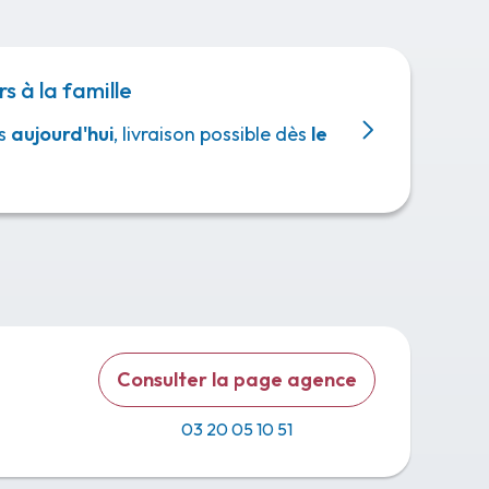
 heures,
rs à la famille
s
aujourd'hui
, livraison possible dès
le
Consulter la page agence
03 20 05 10 51
 sur ce site.