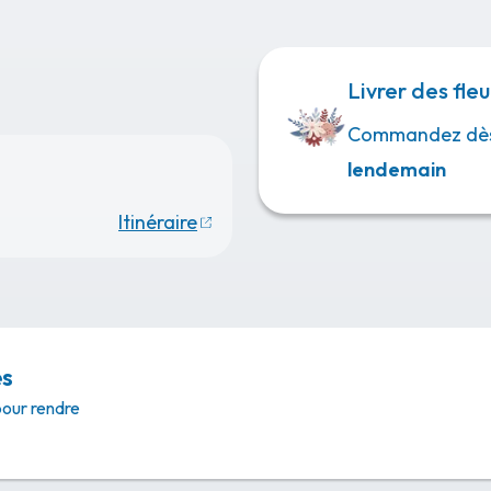
monie civile aura lieu le Mardi 14 Octobre 2025, à 10
au Crématorium d’Orchies.
(121 bis rue Léon Rudent)
Livrer des fleu
Commandez dè
Assemblée au crématorium à 09 heures 45.
lendemain
Nous tenons à remercier :
Itinéraire
Le Docteur BOULANGER et son épouse Sandrine,
Brigitte, Charlotte et Marion, ses infirmières,
Le Professeur DE TAURIAC, Le Professeur FOURQUET,
es
L’ensemble du personnel soignant.
pour rendre
déposer vos messages de condoléances et témoignages