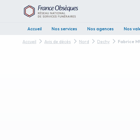
Accueil
Nos services
Nos agences
Nos val
Accueil
Avis de décès
Nord
Dechy
Fabrice M