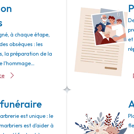
ion
P
s
De
pr
né, à chaque étape,
et
des obsèques : les
ré
 la préparation de la
 de l’hommage…
ce
funéraire
A
rbrerie est unique : le
Pl
marbriers est d’aider à
fl