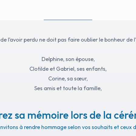
de l’avoir perdu ne doit pas faire oublier le bonheur de l
Delphine, son épouse,
Clotilde et Gabriel, ses enfants,
Corine, sa sœur,
Ses amis et toute la famille,
vous font part du décès de
ez sa mémoire lors de la cér
 Fabrice MULIER 1969-2025

invitons à rendre hommage selon vos souhaits et ceux de