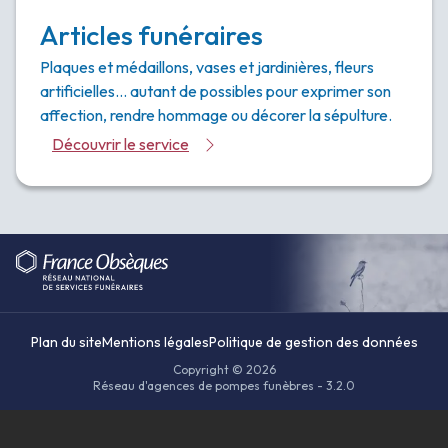
Articles funéraires
Plaques et médaillons, vases et jardinières, fleurs
artificielles… autant de possibles pour exprimer son
affection, rendre hommage ou décorer la sépulture.
Découvrir le service
Plan du site
Mentions légales
Politique de gestion des données
Copyright © 2026
Réseau d'agences de pompes funèbres - 3.2.0