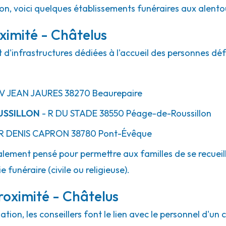
ion, voici quelques établissements funéraires aux alento
ximité - Châtelus
 d'infrastructures dédiées à l'accueil des personnes déf
AV
JEAN JAURES
38270
Beaurepaire
USSILLON
- R
DU STADE
38550
Péage-de-Roussillon
R
DENIS CAPRON
38780
Pont-Évêque
lement pensé pour permettre aux familles de se recueill
 funéraire (civile ou religieuse).
roximité - Châtelus
ion, les conseillers font le lien avec le personnel d'un 