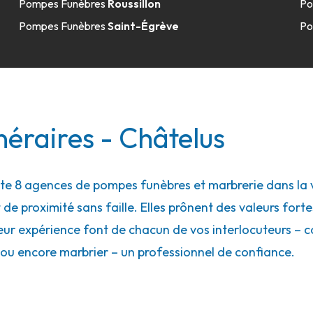
Pompes Funèbres
Roussillon
Po
Pompes Funèbres
Saint-Égrève
Po
49.3km
ur-Rhône
éraires - Châtelus
 8 agences de pompes funèbres et marbrerie dans la vi
 de proximité sans faille. Elles prônent des valeurs forte
49.5km
eur expérience font de chacun de vos interlocuteurs – con
ou encore marbrier – un professionnel de confiance.