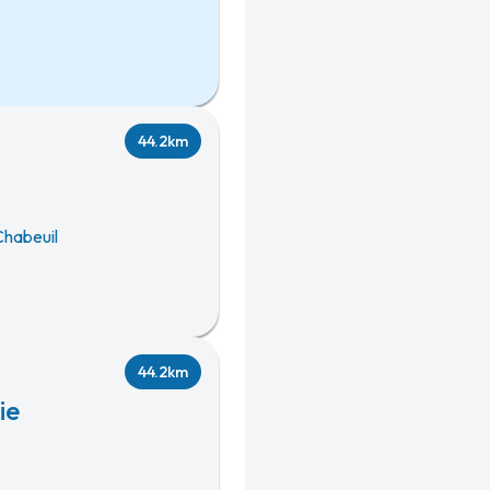
44.2km
habeuil
44.2km
ie