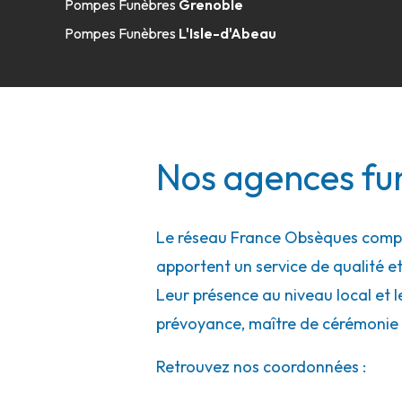
Pompes Funèbres
Grenoble
04 75 55 35 78
Consulter l'agence
Pompes Funèbres
L'Isle-d'Abeau
A votre écoute 24h/24 7j/7
Pompes Funèbres Suchier - Tournon-s
Nos agences fun
12 Rue Du Repos
-
07300 Tournon-sur-Rhône
04 75 07 12 48
Consulter l'agence
A votre écoute 24h/24 7j/7
Le réseau France Obsèques compte
apportent un service de qualité et
Leur présence au niveau local et l
Pascal Leclerc - Valence
prévoyance, maître de cérémonie 
51 Avenue Du Docteur Paul Santy
-
26000 Valence
Retrouvez nos coordonnées :
04 75 81 58 15
Consulter l'agence