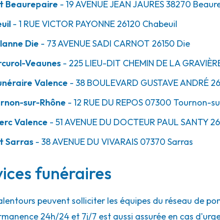
t Beaurepaire
- 19 AVENUE JEAN JAURES
38270
Beaure
uil
- 1 RUE VICTOR PAYONNE
26120
Chabeuil
50.9km
lanne Die
- 73 AVENUE SADI CARNOT
26150
Die
s
rcurol-Veaunes
- 225 LIEU-DIT CHEMIN DE LA GRAVIÈR
néraire Valence
- 38 BOULEVARD GUSTAVE ANDRÉ
2
urnon-sur-Rhône
- 12 RUE DU REPOS
07300
Tournon-su
erc Valence
- 51 AVENUE DU DOCTEUR PAUL SANTY
26
t Sarras
- 38 AVENUE DU VIVARAIS
07370
Sarras
vices funéraires
 alentours peuvent solliciter les équipes du réseau de
rmanence 24h/24 et 7j/7 est aussi assurée en cas d'urg