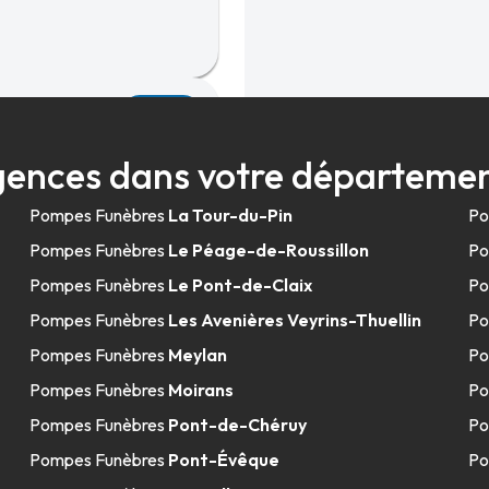
46.7km
Veaunes
ences dans votre départemen
 BLANCHE
-
26600
Pompes Funèbres
La Tour-du-Pin
Po
Pompes Funèbres
Le Péage-de-Roussillon
Po
Pompes Funèbres
Le Pont-de-Claix
Po
Pompes Funèbres
Les Avenières Veyrins-Thuellin
Po
Pompes Funèbres
Meylan
Po
48.3km
Pompes Funèbres
Moirans
Po
Pompes Funèbres
Pont-de-Chéruy
Po
Pompes Funèbres
Pont-Évêque
Po