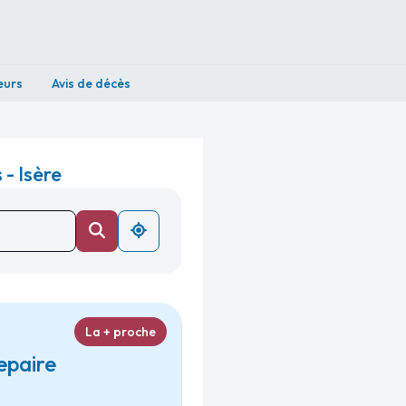
eurs
Avis de décès
- Isère
La + proche
epaire