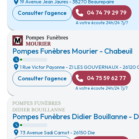
19 Avenue Jean Jaures
-
38270 Beaurepaire
04 74 79 29 79
Consulter l'agence
A votre écoute 24h/24 7j/7
Pompes Funèbres Mourier - Chabeuil
1 Rue Victor Payonne
-
ZI LES GOUVERNAUX
-
26120 C
04 75 59 62 77
Consulter l'agence
A votre écoute 24h/24 7j/7
Pompes Funèbres Didier Bouillanne - D
73 Avenue Sadi Carnot
-
26150 Die