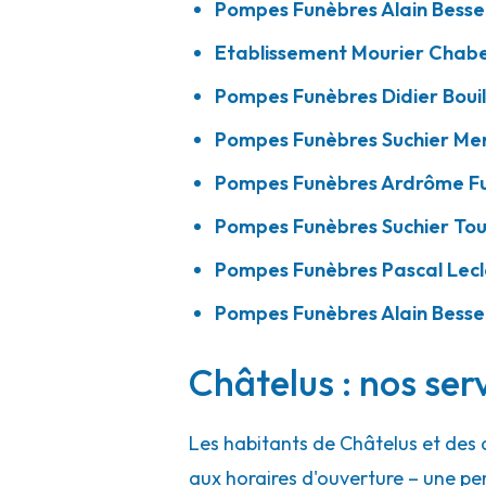
Pompes Funèbres Alain Besse
A votre écoute 24h/24 7j/7
Etablissement Mourier Chabe
Pompes Funèbres Didier Bouil
Pompes Funèbres Alain Besset - Sarra
Pompes Funèbres Suchier Me
38 Avenue Du Vivarais
-
07370 Sarras
Pompes Funèbres Ardrôme Fu
04 75 23 15 70
Consulter l'agence
Pompes Funèbres Suchier To
A votre écoute 24h/24 7j/7
Pompes Funèbres Pascal Lecl
Pompes Funèbres Alain Besse
Châtelus : nos ser
Les habitants de Châtelus et des
aux horaires d'ouverture – une pe