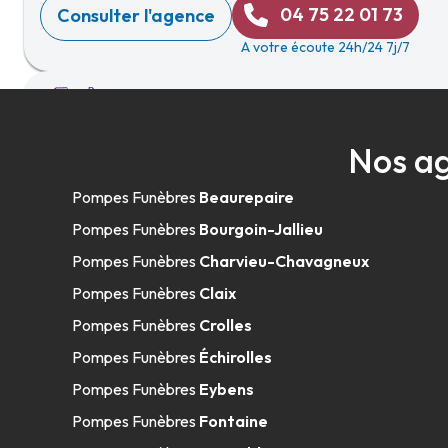
04 75 22 01 73
Consulter l'agence
A votre écoute 24h/24 7j/7
Pompes Funèbres Suchier - Mercurol-
Nos ag
225 Lieu-Dit Chemin De La Gravière
-
LES LOTS MULE
Pompes Funèbres
Beaurepaire
Mercurol-Veaunes
Pompes Funèbres
Bourgoin-Jallieu
04 69 24 12 66
Consulter l'agence
Pompes Funèbres
Charvieu-Chavagneux
A votre écoute 24h/24 7j/7
Pompes Funèbres
Claix
Pompes Funèbres
Crolles
Pompes Funèbres
Échirolles
Ardrôme Funéraire - Valence
Pompes Funèbres
Eybens
Pompes Funèbres
Fontaine
38 Boulevard Gustave André
-
26000 Valence