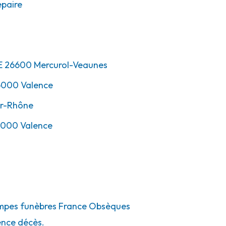
paire
E
26600
Mercurol-Veaunes
6000
Valence
r-Rhône
000
Valence
 pompes funèbres France Obsèques
ence décès.