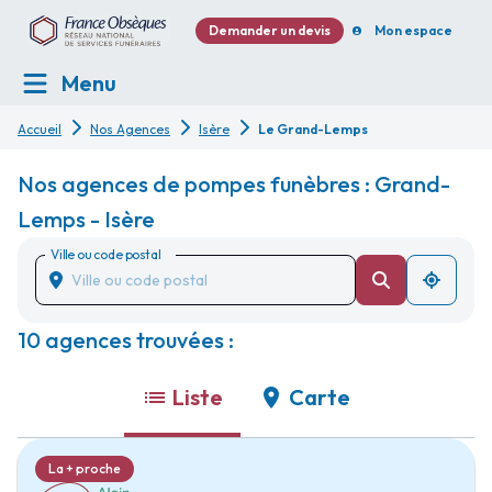
Demander un devis
Mon espace
Menu
Accueil
Nos Agences
Isère
Le Grand-Lemps
Nos agences de pompes funèbres : Grand-
Lemps - Isère
Ville ou code postal
10 agences trouvées :
Liste
Carte
La + proche