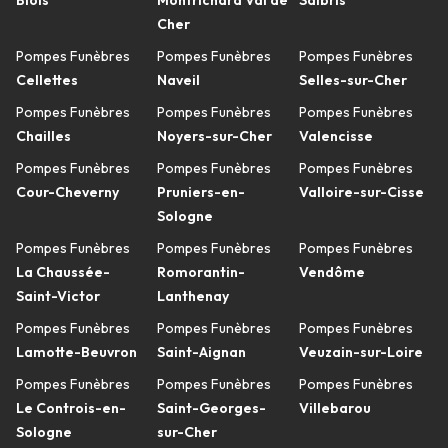
Blois
Montrichard Val de
Salbris
Cher
Pompes Funèbres
Pompes Funèbres
Pompes Funèbres
Cellettes
Naveil
Selles-sur-Cher
Pompes Funèbres
Pompes Funèbres
Pompes Funèbres
Chailles
Noyers-sur-Cher
Valencisse
Pompes Funèbres
Pompes Funèbres
Pompes Funèbres
Cour-Cheverny
Pruniers-en-
Valloire-sur-Cisse
Sologne
Pompes Funèbres
Pompes Funèbres
Pompes Funèbres
La Chaussée-
Romorantin-
Vendôme
Saint-Victor
Lanthenay
Pompes Funèbres
Pompes Funèbres
Pompes Funèbres
Lamotte-Beuvron
Saint-Aignan
Veuzain-sur-Loire
Pompes Funèbres
Pompes Funèbres
Pompes Funèbres
Le Controis-en-
Saint-Georges-
Villebarou
Sologne
sur-Cher