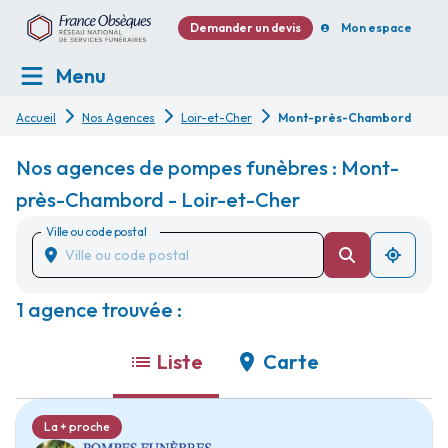
Demander un devis
Mon espace
Menu
Accueil
Nos Agences
Loir-et-Cher
Mont-près-Chambord
Nos agences de pompes funèbres : Mont-
près-Chambord - Loir-et-Cher
Ville ou code postal
1 agence trouvée :
Liste
Carte
La + proche