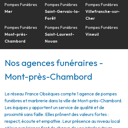
Pompes Funèbres
Pompes Funèbres
Pompes Funèbres
Mer
Saint-Gervais-la-
Villefranche-sur-
Forêt
Cher
Pompes Funèbres
Pompes Funèbres
Pompes Funèbres
Mont-près-
Saint-Laurent-
Vineuil
Chambord
Nouan
Nos agences funéraires -
Mont-près-Chambord
Le réseau France Obsèques compte 1 agence de pompes
funèbres et marbrerie dans la ville de Mont-près-Chambord.
Les équipes y apportent un service de qualité et de
proximité sans faille. Elles prônent des valeurs fortes :
respect, écoute et empathie. Leur présence au niveau local