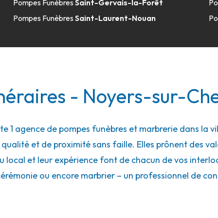
Pompes Funèbres
Saint-Gervais-la-Forêt
Po
Pompes Funèbres
Saint-Laurent-Nouan
Po
néraires - Noyers-sur-Ch
 1 agence de pompes funèbres et marbrerie dans la vil
ualité et de proximité sans faille. Elles prônent des val
local et leur expérience font de chacun de vos interloc
cérémonie ou encore marbrier – un professionnel de con