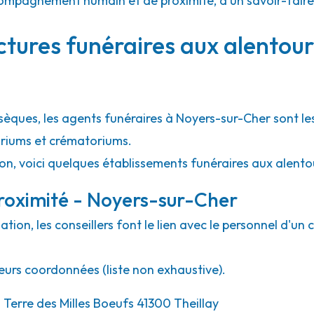
 accompagnement humain et de proximité, d'un savoir-fair
ctures funéraires aux alentou
bsèques, les agents funéraires à Noyers-sur-Cher sont l
rariums et crématoriums.
ion, voici quelques établissements funéraires aux alent
roximité - Noyers-sur-Cher
ion, les conseillers font le lien avec le personnel d'un 
eurs coordonnées (liste non exhaustive).
 Terre des Milles Boeufs 41300 Theillay