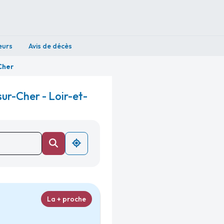
eurs
Avis de décès
Cher
ur-Cher - Loir-et-
La + proche