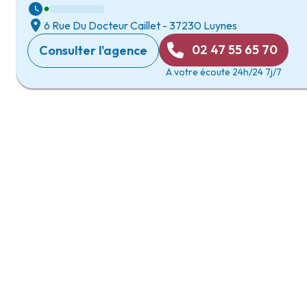
6 Rue Du Docteur Caillet
-
37230 Luynes
02 47 55 65 70
Consulter l'agence
A votre écoute 24h/24 7j/7