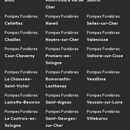
Blois
Montrichard Val de
Salbris
Cher
Pompes Funèbres
Pompes Funèbres
Pompes Funèbres
Cellettes
Naveil
Selles-sur-Cher
Pompes Funèbres
Pompes Funèbres
Pompes Funèbres
Chailles
Noyers-sur-Cher
Valencisse
Pompes Funèbres
Pompes Funèbres
Pompes Funèbres
Cour-Cheverny
Pruniers-en-
Valloire-sur-Cisse
Sologne
Pompes Funèbres
Pompes Funèbres
Pompes Funèbres
La Chaussée-
Romorantin-
Vendôme
Saint-Victor
Lanthenay
Pompes Funèbres
Pompes Funèbres
Pompes Funèbres
Lamotte-Beuvron
Saint-Aignan
Veuzain-sur-Loire
Pompes Funèbres
Pompes Funèbres
Pompes Funèbres
Le Controis-en-
Saint-Georges-
Villebarou
Sologne
sur-Cher