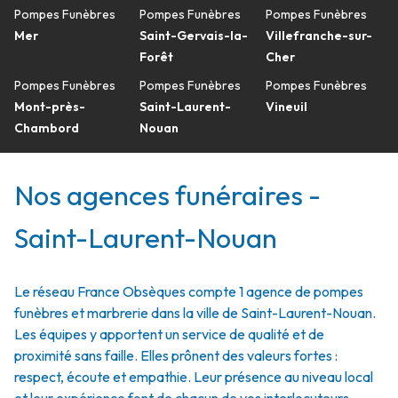
Pompes Funèbres
Pompes Funèbres
Pompes Funèbres
Mer
Saint-Gervais-la-
Villefranche-sur-
Forêt
Cher
Pompes Funèbres
Pompes Funèbres
Pompes Funèbres
Mont-près-
Saint-Laurent-
Vineuil
Chambord
Nouan
Nos agences funéraires -
Saint-Laurent-Nouan
Le réseau France Obsèques compte 1 agence de pompes
funèbres et marbrerie dans la ville de Saint-Laurent-Nouan.
Les équipes y apportent un service de qualité et de
proximité sans faille. Elles prônent des valeurs fortes :
respect, écoute et empathie. Leur présence au niveau local