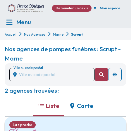
Demander un devis
Mon espace
Menu
Accueil
Nos Agences
Marne
Scrupt
Nos agences de pompes funèbres : Scrupt -
Marne
Ville ou code postal
2 agences trouvées :
Liste
Carte
La + proche