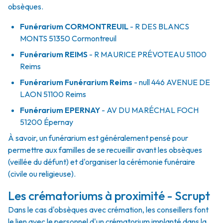
obsèques.
Funérarium
CORMONTREUIL
- R
DES BLANCS
MONTS
51350
Cormontreuil
Funérarium
REIMS
- R
MAURICE PRÉVOTEAU
51100
Reims
Funérarium
Funérarium Reims
- null
446 AVENUE DE
LAON
51100
Reims
Funérarium
EPERNAY
- AV
DU MARÉCHAL FOCH
51200
Épernay
À savoir, un funérarium est généralement pensé pour
permettre aux familles de se recueillir avant les obsèques
(veillée du défunt) et d'organiser la cérémonie funéraire
(civile ou religieuse).
Les crématoriums à proximité - Scrupt
Dans le cas d'obsèques avec crémation, les conseillers font
le lien avec le personnel d'un crématorium implanté dans la