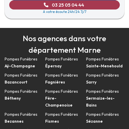
03 25 05 04 44
A votre écoute 24h/24 7j/7
Nos agences dans votre
département Marne
Pompes Funèbres
Pompes Funèbres
Pompes Funèbres
Aÿ-Champagne
Épernay
Sainte-Menehould
Pompes Funèbres
Pompes Funèbres
Pompes Funèbres
Bazancourt
Fagnières
Sarry
Pompes Funèbres
Pompes Funèbres
Pompes Funèbres
Bétheny
Fère-
Sermaize-les-
Champenoise
Bains
Pompes Funèbres
Pompes Funèbres
Pompes Funèbres
Bezannes
Fismes
Sézanne