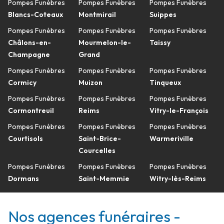
Pompes Funèbres
Pompes Funèbres
Pompes Funèbres
Blancs-Coteaux
Montmirail
Suippes
Pompes Funèbres
Pompes Funèbres
Pompes Funèbres
Châlons-en-
Mourmelon-le-
Taissy
Champagne
Grand
Pompes Funèbres
Pompes Funèbres
Pompes Funèbres
Cormicy
Muizon
Tinqueux
Pompes Funèbres
Pompes Funèbres
Pompes Funèbres
Cormontreuil
Reims
Vitry-le-François
Pompes Funèbres
Pompes Funèbres
Pompes Funèbres
Courtisols
Saint-Brice-
Warmeriville
Courcelles
Pompes Funèbres
Pompes Funèbres
Pompes Funèbres
Dormans
Saint-Memmie
Witry-lès-Reims
Nos agences funéraires -