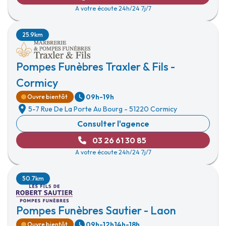
A votre écoute 24h/24 7j/7
25.9km
Pompes Funèbres Traxler & Fils -
Cormicy
09h-19h
Ouvre bientôt
5-7 Rue De La Porte Au Bourg
-
51220 Cormicy
Consulter l'agence
03 26 61 30 85
A votre écoute 24h/24 7j/7
50.7km
Pompes Funèbres Sautier - Laon
09h-12h
14h-18h
Ouvre bientôt