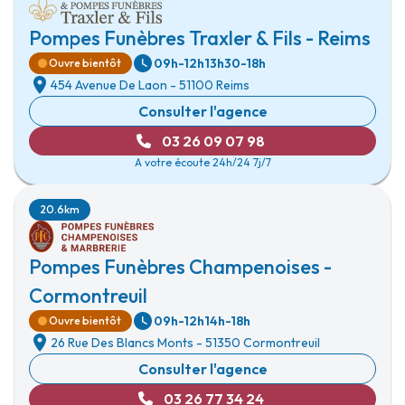
Pompes Funèbres Traxler & Fils - Reims
09h-12h
13h30-18h
Ouvre bientôt
454 Avenue De Laon
-
51100 Reims
Consulter l'agence
03 26 09 07 98
A votre écoute 24h/24 7j/7
20.6km
Pompes Funèbres Champenoises -
Cormontreuil
09h-12h
14h-18h
Ouvre bientôt
26 Rue Des Blancs Monts
-
51350 Cormontreuil
Consulter l'agence
03 26 77 34 24