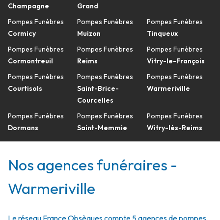
Champagne
Grand
Pompes Funèbres
Pompes Funèbres
Pompes Funèbres
Cormicy
Muizon
Tinqueux
Pompes Funèbres
Pompes Funèbres
Pompes Funèbres
Cormontreuil
Reims
Vitry-le-François
Pompes Funèbres
Pompes Funèbres
Pompes Funèbres
Courtisols
Saint-Brice-
Warmeriville
Courcelles
Pompes Funèbres
Pompes Funèbres
Pompes Funèbres
Dormans
Saint-Memmie
Witry-lès-Reims
Nos agences funéraires -
Warmeriville
Le réseau France Obsèques compte 5 agences de pompes