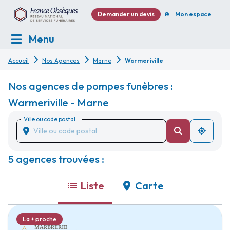
Demander un devis
Mon espace
Menu
Accueil
Nos Agences
Marne
Warmeriville
Nos agences de pompes funèbres :
Warmeriville - Marne
Ville ou code postal
5 agences trouvées :
Liste
Carte
La + proche