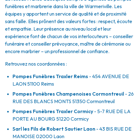
funèbres et marbrerie dans la ville de Warmeriville. Les
équipes y apportent un service de qualité et de proximité
sans faille. Elles prônent des valeurs fortes : respect, écoute
et empathie. Leur présence au niveau local et leur
expérience font de chacun de vos interlocuteurs – conseiller
funéraire et conseiller prévoyance, maître de cérémonie ou
encore marbrier – un professionnel de confiance.
Retrouvez nos coordonnées :
Pompes Funèbres Traxler Reims
- 454 AVENUE DE
LAON
51100
Reims
Pompes Funèbres Champenoises Cormontreuil
- 26
RUE DES BLANCS MONTS
51350
Cormontreuil
Pompes Funèbres Traxler Cormicy
- 5-7 RUE DE LA
PORTE AU BOURG
51220
Cormicy
Sarl les Fils de Robert Sautier Laon
- 43 BIS RUE DE
MANOISE
02000
Laon