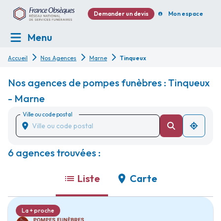
Demander un devis
Mon espace
Menu
Accueil
Nos Agences
Marne
Tinqueux
Nos agences de pompes funèbres : Tinqueux
- Marne
Ville ou code postal
6 agences trouvées :
Liste
Carte
La + proche