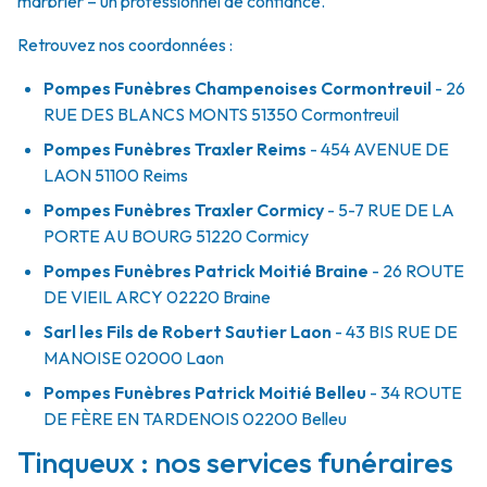
marbrier – un professionnel de confiance.
Retrouvez nos coordonnées :
Pompes Funèbres Champenoises Cormontreuil
- 26
RUE DES BLANCS MONTS
51350
Cormontreuil
Pompes Funèbres Traxler Reims
- 454 AVENUE DE
LAON
51100
Reims
Pompes Funèbres Traxler Cormicy
- 5-7 RUE DE LA
PORTE AU BOURG
51220
Cormicy
Pompes Funèbres Patrick Moitié Braine
- 26 ROUTE
DE VIEIL ARCY
02220
Braine
Sarl les Fils de Robert Sautier Laon
- 43 BIS RUE DE
MANOISE
02000
Laon
Pompes Funèbres Patrick Moitié Belleu
- 34 ROUTE
DE FÈRE EN TARDENOIS
02200
Belleu
Tinqueux : nos services funéraires