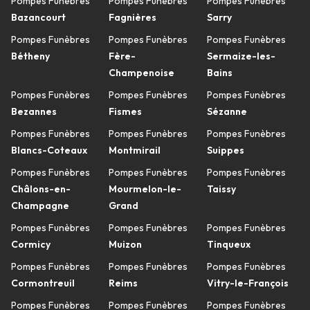
Pompes Funèbres
Pompes Funèbres
Pompes Funèbres
Bazancourt
Fagnières
Sarry
Pompes Funèbres
Pompes Funèbres
Pompes Funèbres
Bétheny
Fère-
Sermaize-les-
Champenoise
Bains
Pompes Funèbres
Pompes Funèbres
Pompes Funèbres
Bezannes
Fismes
Sézanne
Pompes Funèbres
Pompes Funèbres
Pompes Funèbres
Blancs-Coteaux
Montmirail
Suippes
Pompes Funèbres
Pompes Funèbres
Pompes Funèbres
Châlons-en-
Mourmelon-le-
Taissy
Champagne
Grand
Pompes Funèbres
Pompes Funèbres
Pompes Funèbres
Cormicy
Muizon
Tinqueux
Pompes Funèbres
Pompes Funèbres
Pompes Funèbres
Cormontreuil
Reims
Vitry-le-François
Pompes Funèbres
Pompes Funèbres
Pompes Funèbres