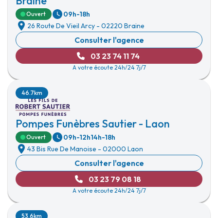
Braine
09h-18h
Ouvert
26 Route De Vieil Arcy
-
02220 Braine
Consulter l'agence
03 23 74 11 74
A votre écoute 24h/24 7j/7
46.7km
Pompes Funèbres Sautier - Laon
09h-12h
14h-18h
Ouvert
43 Bis Rue De Manoise
-
02000 Laon
Consulter l'agence
03 23 79 08 18
A votre écoute 24h/24 7j/7
53.6km