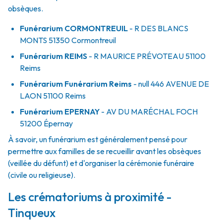
obsèques.
Funérarium
CORMONTREUIL
- R
DES BLANCS
MONTS
51350
Cormontreuil
Funérarium
REIMS
- R
MAURICE PRÉVOTEAU
51100
Reims
Funérarium
Funérarium Reims
- null
446 AVENUE DE
LAON
51100
Reims
Funérarium
EPERNAY
- AV
DU MARÉCHAL FOCH
51200
Épernay
À savoir, un funérarium est généralement pensé pour
permettre aux familles de se recueillir avant les obsèques
(veillée du défunt) et d'organiser la cérémonie funéraire
(civile ou religieuse).
Les crématoriums à proximité -
Tinqueux