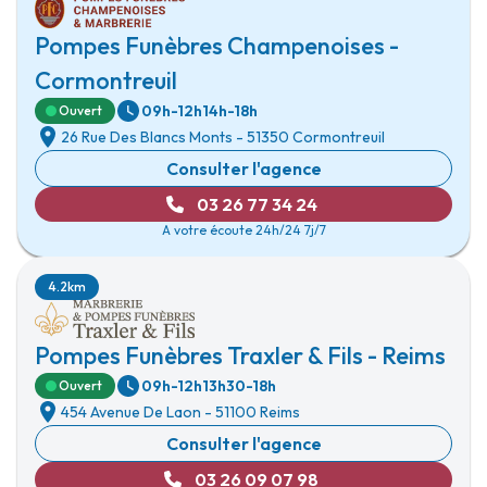
Pompes Funèbres Champenoises -
Cormontreuil
09h-12h
14h-18h
Ouvert
26 Rue Des Blancs Monts
-
51350 Cormontreuil
Consulter l'agence
03 26 77 34 24
A votre écoute 24h/24 7j/7
4.2km
Pompes Funèbres Traxler & Fils - Reims
09h-12h
13h30-18h
Ouvert
454 Avenue De Laon
-
51100 Reims
Consulter l'agence
03 26 09 07 98