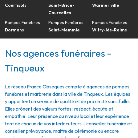
Courtisols
Saint-Brice-
Warmeriville
Courcelles
Pompes Funèbres
Pompes Funèbres
Pompes Funèbres
Dormans
Saint-Memmie
Witry-lès-Reims
Nos agences funéraires -
Tinqueux
Le réseau France Obsèques compte 6 agences de pompes
funèbres et marbrerie dans la ville de Tinqueux. Les équipes
y apportent un service de qualité et de proximité sans faille.
Elles prônent des valeurs fortes : respect, écoute et
empathie. Leur présence au niveau local et leur expérience
font de chacun de vos interlocuteurs – conseiller funéraire et
conseiller prévoyance, maître de cérémonie ou encore