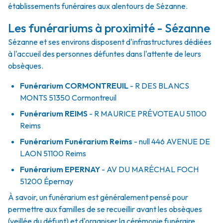
établissements funéraires aux alentours de Sézanne.
Les funérariums à proximité - Sézanne
Sézanne et ses environs disposent d'infrastructures dédiées
à l'accueil des personnes défuntes dans l'attente de leurs
obsèques.
Funérarium
CORMONTREUIL
- R
DES BLANCS
MONTS
51350
Cormontreuil
Funérarium
REIMS
- R
MAURICE PRÉVOTEAU
51100
Reims
Funérarium
Funérarium Reims
- null
446 AVENUE DE
LAON
51100
Reims
Funérarium
EPERNAY
- AV
DU MARÉCHAL FOCH
51200
Épernay
À savoir, un funérarium est généralement pensé pour
permettre aux familles de se recueillir avant les obsèques
(veillée du défunt) et d'organiser la cérémonie funéraire