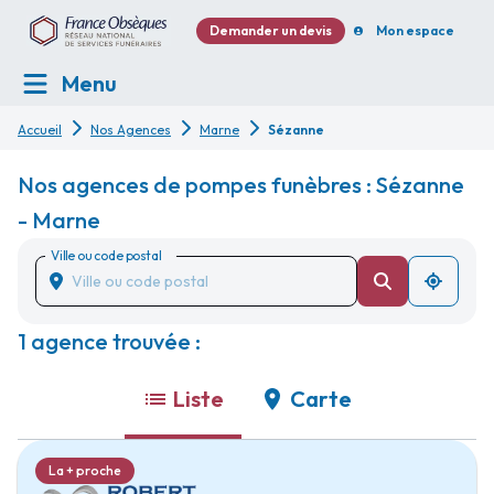
Demander un devis
Mon espace
Menu
Accueil
Nos Agences
Marne
Sézanne
Nos agences de pompes funèbres : Sézanne
- Marne
Ville ou code postal
1 agence trouvée :
Liste
Carte
La + proche