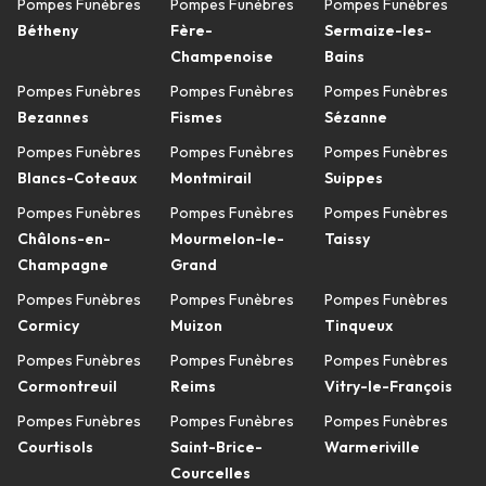
Pompes Funèbres
Pompes Funèbres
Pompes Funèbres
Bétheny
Fère-
Sermaize-les-
Champenoise
Bains
Pompes Funèbres
Pompes Funèbres
Pompes Funèbres
Bezannes
Fismes
Sézanne
Pompes Funèbres
Pompes Funèbres
Pompes Funèbres
Blancs-Coteaux
Montmirail
Suippes
Pompes Funèbres
Pompes Funèbres
Pompes Funèbres
Châlons-en-
Mourmelon-le-
Taissy
Champagne
Grand
Pompes Funèbres
Pompes Funèbres
Pompes Funèbres
Cormicy
Muizon
Tinqueux
Pompes Funèbres
Pompes Funèbres
Pompes Funèbres
Cormontreuil
Reims
Vitry-le-François
Pompes Funèbres
Pompes Funèbres
Pompes Funèbres
Courtisols
Saint-Brice-
Warmeriville
Courcelles