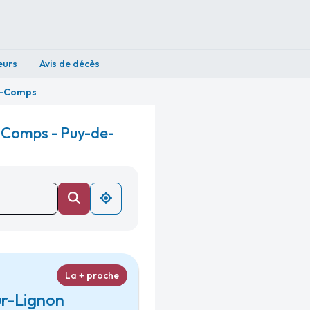
eurs
Avis de décès
s-Comps
-Comps - Puy-de-
La + proche
ur-Lignon