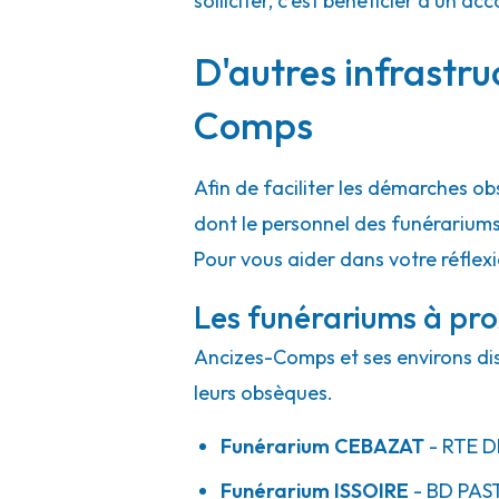
solliciter, c'est bénéficier d'un
D'autres infrastru
Comps
Afin de faciliter les démarches o
dont le personnel des funérarium
Pour vous aider dans votre réflex
Les funérariums à pr
Ancizes-Comps et ses environs dis
leurs obsèques.
Funérarium
CEBAZAT
- RTE
D
Funérarium
ISSOIRE
- BD
PAS