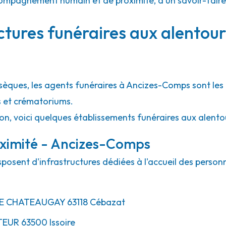
 accompagnement humain et de proximité, d'un savoir-fair
ctures funéraires aux alentour
bsèques, les agents funéraires à Ancizes-Comps sont les 
s et crématoriums.
ion, voici quelques établissements funéraires aux alen
oximité - Ancizes-Comps
posent d'infrastructures dédiées à l'accueil des person
E CHATEAUGAY
63118
Cébazat
TEUR
63500
Issoire