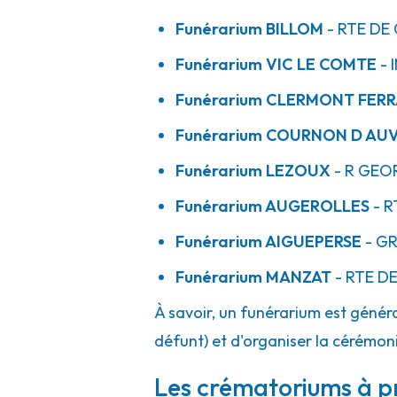
Funérarium
BILLOM
- RTE
DE 
Funérarium
VIC LE COMTE
- 
Funérarium
CLERMONT FER
Funérarium
COURNON D AU
Funérarium
LEZOUX
- R
GEOR
Funérarium
AUGEROLLES
- R
Funérarium
AIGUEPERSE
- G
Funérarium
MANZAT
- RTE
DE
À savoir, un funérarium est généra
défunt) et d'organiser la cérémonie
Les crématoriums à p