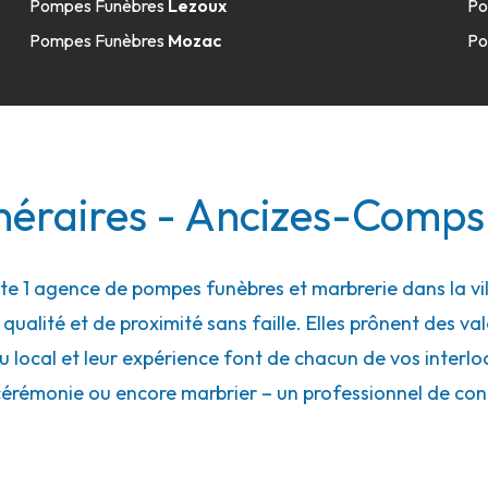
Pompes Funèbres
Lezoux
Po
Pompes Funèbres
Mozac
Po
néraires - Ancizes-Comps
 1 agence de pompes funèbres et marbrerie dans la vi
ualité et de proximité sans faille. Elles prônent des val
local et leur expérience font de chacun de vos interloc
cérémonie ou encore marbrier – un professionnel de con