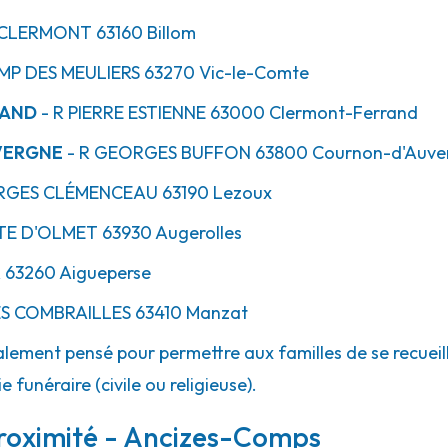
CLERMONT
63160
Billom
IMP
DES MEULIERS
63270
Vic-le-Comte
RAND
- R
PIERRE ESTIENNE
63000
Clermont-Ferrand
VERGNE
- R
GEORGES BUFFON
63800
Cournon-d'Auve
GES CLÉMENCEAU
63190
Lezoux
TE
D'OLMET
63930
Augerolles
R
63260
Aigueperse
S COMBRAILLES
63410
Manzat
lement pensé pour permettre aux familles de se recueill
 funéraire (civile ou religieuse).
roximité - Ancizes-Comps