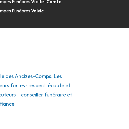
mpes Funèbres
Vic-le-Comte
mpes Funèbres
Volvic
lle des Ancizes-Comps. Les
eurs fortes : respect, écoute et
uteurs – conseiller funéraire et
fiance.