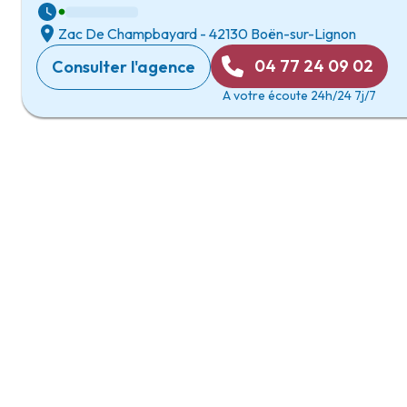
Zac De Champbayard
-
42130 Boën-sur-Lignon
04 77 24 09 02
Consulter l'agence
A votre écoute 24h/24 7j/7