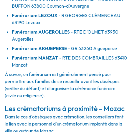
BUFFON
63800
Cournon-d'Auvergne
Funérarium
LEZOUX
- R
GEORGES CLÉMENCEAU
63190
Lezoux
Funérarium
AUGEROLLES
- RTE
D'OLMET
63930
Augerolles
Funérarium
AIGUEPERSE
- GR
63260
Aigueperse
Funérarium
MANZAT
- RTE
DES COMBRAILLES
63410
Manzat
À savoir, un funérarium est généralement pensé pour
permettre aux familles de se recueillir avant les obsèques
(veillée du défunt) et d'organiser la cérémonie funéraire
(civile ou religieuse).
Les crématoriums à proximité - Mozac
Dans le cas d'obsèques avec crémation, les conseillers font
le lien avec le personnel d'un crématorium implanté dans la
ville ou autour de Mozac.