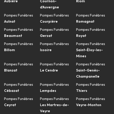
Aubière
Cournon-
Riom
d'Auvergne
Pompes Funèbres
Pompes Funèbres
Pompes Funèbres
Aulnat
Courpière
Romagnat
Pompes Funèbres
Pompes Funèbres
Pompes Funèbres
Beaumont
Gerzat
Royat
Pompes Funèbres
Pompes Funèbres
Pompes Funèbres
Billom
Issoire
Saint-Éloy-les-
Mines
Pompes Funèbres
Pompes Funèbres
Pompes Funèbres
Blanzat
Le Cendre
Saint-Genès-
Champanelle
Pompes Funèbres
Pompes Funèbres
Pompes Funèbres
Cébazat
Lempdes
Thiers
Pompes Funèbres
Pompes Funèbres
Pompes Funèbres
Ceyrat
Les Martres-de-
Veyre-Monton
Veyre