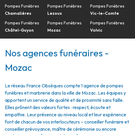
Pompes Funèbres
Pompes Funèbres
Pompes Funèbres
Chamalières
Lezoux
Vic-le-Comte
Pompes Funèbres
Pompes Funèbres
Pompes Funèbres
Châtel-Guyon
Mozac
Volvic
Nos agences funéraires -
Mozac
Le réseau France Obsèques compte 1 agence de pompes
funèbres et marbrerie dans la ville de Mozac. Les équipes y
apportent un service de qualité et de proximité sans faille.
Elles prônent des valeurs fortes : respect, écoute et
empathie. Leur présence au niveau local et leur expérience
font de chacun de vos interlocuteurs – conseiller funéraire et
conseiller prévoyance, maître de cérémonie ou encore