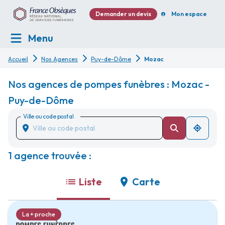
Demander un devis
Mon espace
Menu
Accueil
Nos Agences
Puy-de-Dôme
Mozac
Nos agences de pompes funèbres : Mozac -
Puy-de-Dôme
Ville ou code postal
1 agence trouvée :
Liste
Carte
La + proche