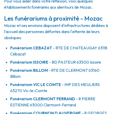
Pour vous aider dans votre réflexion, voici quelques
établissements funéraires aux alentours de Mozac.
Les funérariums à proximité - Mozac
Mozac et ses environs disposent d'infrastructures dédiées à
l'accueil des personnes défuntes dans l'attente de leurs
obsèques.
Funérarium
CEBAZAT
- RTE
DE CHATEAUGAY
63118
Cébazat
Funérarium
ISSOIRE
- BD
PASTEUR
63500
Issoire
Funérarium
BILLOM
- RTE
DE CLERMONT
63160
Billom
Funérarium
VIC LE COMTE
- IMP
DES MEULIERS
63270
Vic-le-Comte
Funérarium
CLERMONT FERRAND
- R
PIERRE
ESTIENNE
63000
Clermont-Ferrand
Funérarium
COURNON D AUVERGNE
- R
GEORGES