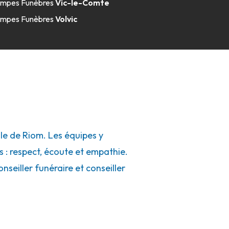
mpes Funèbres
Vic-le-Comte
mpes Funèbres
Volvic
le de Riom. Les équipes y
s : respect, écoute et empathie.
seiller funéraire et conseiller