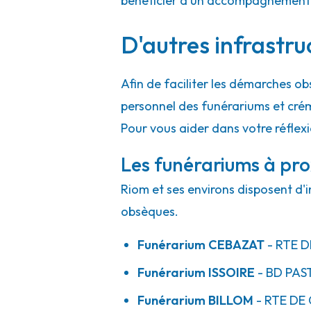
bénéficier d'un accompagnement h
D'autres infrastru
Afin de faciliter les démarches ob
personnel des funérariums et cré
Pour vous aider dans votre réflex
Les funérariums à pro
Riom et ses environs disposent d'i
obsèques.
Funérarium
CEBAZAT
- RTE
D
Funérarium
ISSOIRE
- BD
PAS
Funérarium
BILLOM
- RTE
DE 