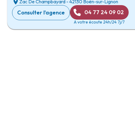
Zac De Champbayard
-
42130 Boën-sur-Lignon
04 77 24 09 02
Consulter l'agence
A votre écoute 24h/24 7j/7