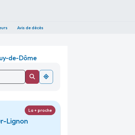
eurs
Avis de décès
 Puy-de-Dôme
La + proche
ur-Lignon