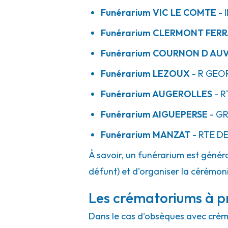
Funérarium
VIC LE COMTE
- 
Funérarium
CLERMONT FER
Funérarium
COURNON D AU
Funérarium
LEZOUX
- R
GEOR
Funérarium
AUGEROLLES
- R
Funérarium
AIGUEPERSE
- G
Funérarium
MANZAT
- RTE
DE
À savoir, un funérarium est généra
défunt) et d'organiser la cérémonie
Les crématoriums à p
Dans le cas d'obsèques avec crémat