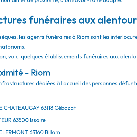
umain et de proximité, d'un savoir-faire adapté.
ctures funéraires aux alentou
sèques, les agents funéraires à Riom sont les interlocut
matoriums.
ion, voici quelques établissements funéraires aux alento
ximité - Riom
nfrastructures dédiées à l'accueil des personnes défunte
E CHATEAUGAY
63118
Cébazat
TEUR
63500
Issoire
CLERMONT
63160
Billom