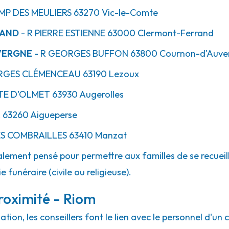
IMP
DES MEULIERS
63270
Vic-le-Comte
RAND
- R
PIERRE ESTIENNE
63000
Clermont-Ferrand
VERGNE
- R
GEORGES BUFFON
63800
Cournon-d'Auve
GES CLÉMENCEAU
63190
Lezoux
TE
D'OLMET
63930
Augerolles
R
63260
Aigueperse
S COMBRAILLES
63410
Manzat
lement pensé pour permettre aux familles de se recueill
 funéraire (civile ou religieuse).
roximité - Riom
ion, les conseillers font le lien avec le personnel d'un 