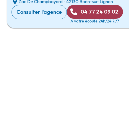
Zac De Champbayard
-
42130 Boën-sur-Lignon
04 77 24 09 02
Consulter l'agence
A votre écoute 24h/24 7j/7