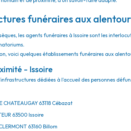
umain et de proximité, d'un savoir-faire adapté.
ctures funéraires aux alentours
sèques, les agents funéraires à Issoire sont les interlocu
matoriums.
on, voici quelques établissements funéraires aux alentou
imité - Issoire
d'infrastructures dédiées à l'accueil des personnes défun
E CHATEAUGAY
63118
Cébazat
TEUR
63500
Issoire
CLERMONT
63160
Billom