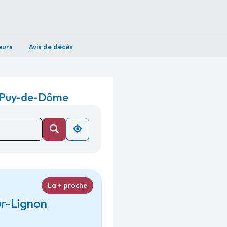
eurs
Avis de décès
 - Puy-de-Dôme
La + proche
ur-Lignon