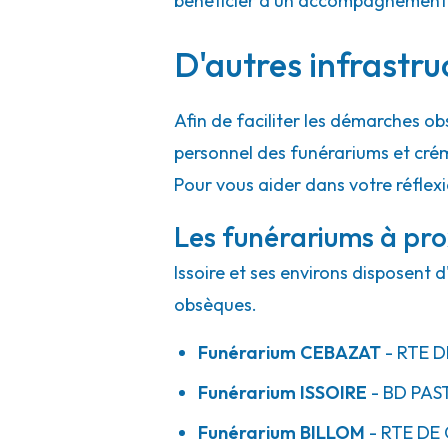
bénéficier d'un accompagnement h
D'autres infrastru
Afin de faciliter les démarches ob
personnel des funérariums et cré
Pour vous aider dans votre réflexi
Les funérariums à prox
Issoire et ses environs disposent 
obsèques.
Funérarium
CEBAZAT
- RTE
D
Funérarium
ISSOIRE
- BD
PAS
Funérarium
BILLOM
- RTE
DE 