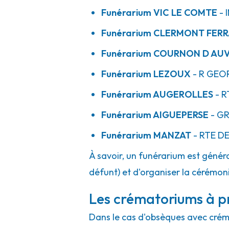
Funérarium
VIC LE COMTE
- 
Funérarium
CLERMONT FER
Funérarium
COURNON D AU
Funérarium
LEZOUX
- R
GEOR
Funérarium
AUGEROLLES
- R
Funérarium
AIGUEPERSE
- G
Funérarium
MANZAT
- RTE
DE
À savoir, un funérarium est généra
défunt) et d'organiser la cérémonie
Les crématoriums à pr
Dans le cas d'obsèques avec crémat