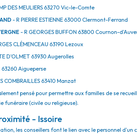
IMP
DES MEULIERS
63270
Vic-le-Comte
RAND
- R
PIERRE ESTIENNE
63000
Clermont-Ferrand
VERGNE
- R
GEORGES BUFFON
63800
Cournon-d'Auve
GES CLÉMENCEAU
63190
Lezoux
TE
D'OLMET
63930
Augerolles
R
63260
Aigueperse
S COMBRAILLES
63410
Manzat
lement pensé pour permettre aux familles de se recueill
 funéraire (civile ou religieuse).
oximité - Issoire
ion, les conseillers font le lien avec le personnel d'un 