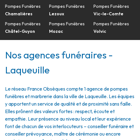
Pompes Funèbres
Pompes Funèbres
Pompes Funèbres
Chamalières
Lezoux
Vic-le-Comte
Pompes Funèbres
Pompes Funèbres
Pompes Funèbres
Châtel-Guyon
Mozac
Volvic
Nos agences funéraires -
Laqueuille
Le réseau France Obsèques compte 1 agence de pompes
funèbres et marbrerie dans la ville de Laqueuille. Les équipes
y apportent un service de qualité et de proximité sans faille.
Elles prônent des valeurs fortes : respect, écoute et
empathie. Leur présence au niveau local et leur expérience
font de chacun de vos interlocuteurs – conseiller funéraire et
conseiller prévoyance, maître de cérémonie ou encore