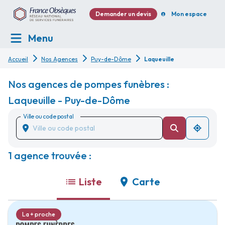
Demander un devis
Mon espace
Menu
Accueil
Nos Agences
Puy-de-Dôme
Laqueuille
Nos agences de pompes funèbres :
Laqueuille - Puy-de-Dôme
Ville ou code postal
1 agence trouvée :
Liste
Carte
La + proche