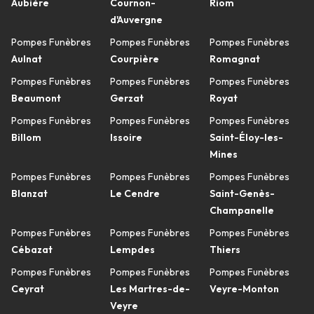
Aubière
Cournon-
Riom
d'Auvergne
Pompes Funèbres
Pompes Funèbres
Pompes Funèbres
Aulnat
Courpière
Romagnat
Pompes Funèbres
Pompes Funèbres
Pompes Funèbres
Beaumont
Gerzat
Royat
Pompes Funèbres
Pompes Funèbres
Pompes Funèbres
Billom
Issoire
Saint-Éloy-les-
Mines
Pompes Funèbres
Pompes Funèbres
Pompes Funèbres
Blanzat
Le Cendre
Saint-Genès-
Champanelle
Pompes Funèbres
Pompes Funèbres
Pompes Funèbres
Cébazat
Lempdes
Thiers
Pompes Funèbres
Pompes Funèbres
Pompes Funèbres
Ceyrat
Les Martres-de-
Veyre-Monton
Veyre