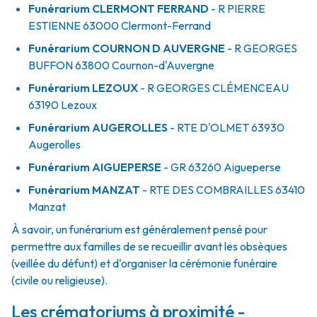
Funérarium
CLERMONT FERRAND
- R
PIERRE
ESTIENNE
63000
Clermont-Ferrand
Funérarium
COURNON D AUVERGNE
- R
GEORGES
BUFFON
63800
Cournon-d'Auvergne
Funérarium
LEZOUX
- R
GEORGES CLÉMENCEAU
63190
Lezoux
Funérarium
AUGEROLLES
- RTE
D'OLMET
63930
Augerolles
Funérarium
AIGUEPERSE
- GR
63260
Aigueperse
Funérarium
MANZAT
- RTE
DES COMBRAILLES
63410
Manzat
À savoir, un funérarium est généralement pensé pour
permettre aux familles de se recueillir avant les obsèques
(veillée du défunt) et d'organiser la cérémonie funéraire
(civile ou religieuse).
Les crématoriums à proximité -