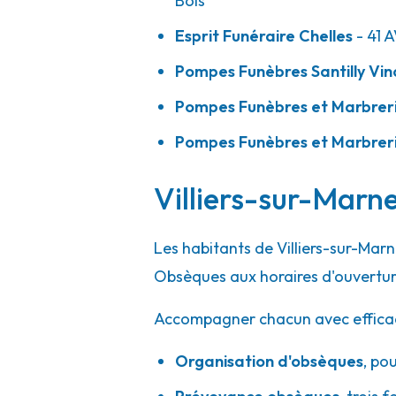
Bois
A votre écoute 24h/24 7j/7
Esprit Funéraire Chelles
- 41 
Pompes Funèbres Santilly Vi
Pompes Funèbres Santilly - Vincennes
Pompes Funèbres et Marbrer
09h-12h
14h-18h
Ouvert
Pompes Funèbres et Marbrer
16 Rue De Fontenay
-
94300 Vincennes
01 43 65 72 25
Consulter l'agence
Villiers-sur-Marne
A votre écoute 24h/24 7j/7
Les habitants de Villiers-sur-Mar
Obsèques aux horaires d'ouvertur
Rebillon - Vincennes
09h-12h30
13h30-18h
Ouvert
Accompagner chacun avec efficacité
51 Rue De Fontenay
-
94300 Vincennes
Organisation d'obsèques
,
pou
01 43 28 00 38
Consulter l'agence
A votre écoute 24h/24 7j/7