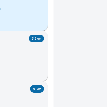
e
3.3km
4.1km