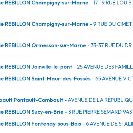
ie REBILLON Champigny-sur-Marne
- 17-19 RUE LOUI
ie REBILLON Champigny-sur-Marne
- 9 RUE DU CIMET
7.1km
grad
rie REBILLON Ormesson-sur-Marne
- 33-37 RUE DU DR
e REBILLON Joinville-le-pont
- 25 AVENUE DES FAMIL
ie REBILLON Saint-Maur-des-Fossés
- 65 AVENUE VI
7.5km
mbault Pontault-Combault
- AVENUE DE LA RÉPUBLIQU
ie REBILLON Sucy-en-Brie
- 3 RUE PIERRE SÉMARD
943
ie REBILLON Fontenay-sous-Bois
- 6 AVENUE DE STA