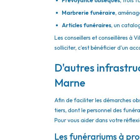
Prévoyance obsèques
,
trois f
Marbrerie funéraire
,
aménager
Articles funéraires
,
un catalo
Rebillon - Montreuil
09h-12h
14h-18h
Ouvert
Les conseillers et conseillères à V
14 Ter Rue Galilée
-
93100 Montreuil
solliciter, c'est bénéficier d'un
01 42 87 16 74
Consulter l'agence
D'autres infrastru
A votre écoute 24h/24 7j/7
Marne
Afin de faciliter les démarches ob
tiers, dont le personnel des funé
Pour vous aider dans votre réflexi
Les funérariums à pro