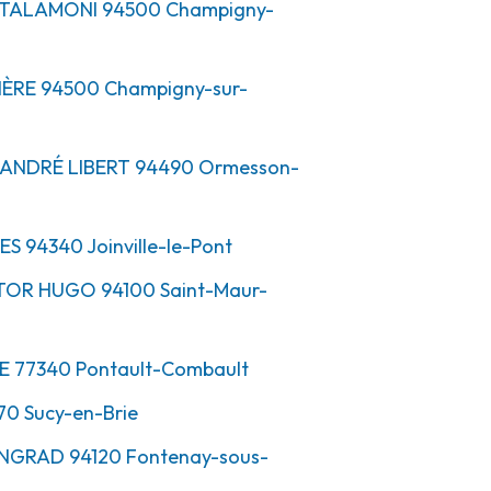
S TALAMONI
94500
Champigny-
IÈRE
94500
Champigny-sur-
 ANDRÉ LIBERT
94490
Ormesson-
LES
94340
Joinville-le-Pont
CTOR HUGO
94100
Saint-Maur-
E
77340
Pontault-Combault
70
Sucy-en-Brie
LINGRAD
94120
Fontenay-sous-