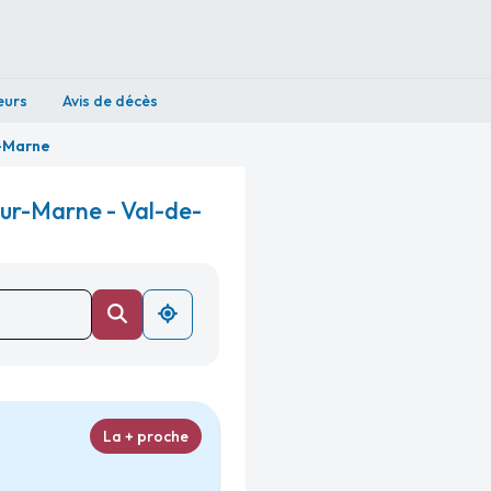
eurs
Avis de décès
r-Marne
sur-Marne - Val-de-
La + proche