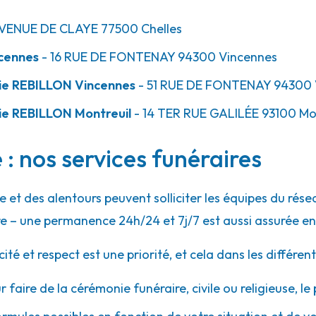
AVENUE DE CLAYE
77500
Chelles
ncennes
- 16 RUE DE FONTENAY
94300
Vincennes
7.7km
ie REBILLON Vincennes
- 51 RUE DE FONTENAY
94300
ie REBILLON Montreuil
- 14 TER RUE GALILÉE
93100
Mon
 : nos services funéraires
ne et des alentours peuvent solliciter les équipes du r
8.0km
e – une permanence 24h/24 et 7j/7 est aussi assurée en
 et respect est une priorité, et cela dans les différent
r faire de la cérémonie funéraire, civile ou religieuse, l