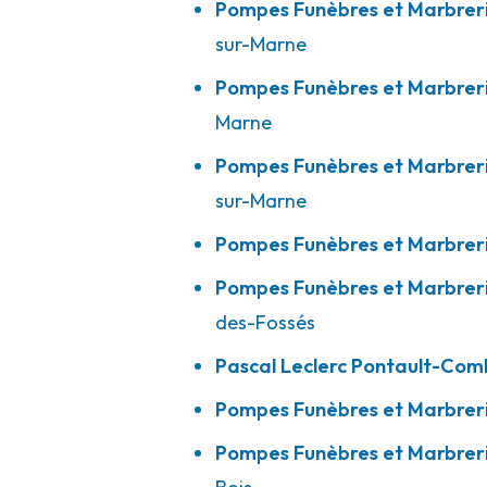
Pompes Funèbres et Marbrer
01 56 74 10 40
Consulter l'agence
sur-Marne
A votre écoute 24h/24 7j/7
Pompes Funèbres et Marbrer
Marne
Rebillon - Fontenay-sous-Bois - Stalin
Pompes Funèbres et Marbre
09h-12h30
13h30-18h
Ouvert
sur-Marne
6 Avenue De Stalingrad
-
94120 Fontenay-sous-Bois
Pompes Funèbres et Marbreri
01 48 77 24 06
Consulter l'agence
Pompes Funèbres et Marbrer
A votre écoute 24h/24 7j/7
des-Fossés
Pascal Leclerc Pontault-Co
Esprit Funéraire - Chelles
Pompes Funèbres et Marbrer
09h-18h
Ouvert
41 Avenue De Claye
-
77500 Chelles
Pompes Funèbres et Marbrer
01 60 20 74 69
Consulter l'agence