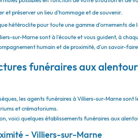
ormules possibles en fonction de votre situation et de v
 et préserver un lieu d'hommage et de souvenir.
8.1km
gue hétéroclite pour toute une gamme d'ornements de l
illiers-sur-Marne sont à l'écoute et vous guident, à chaq
 accompagnement humain et de proximité, d'un savoir-fair
ctures funéraires aux alentours
sèques, les agents funéraires à Villiers-sur-Marne sont 
rariums et crématoriums.
on, voici quelques établissements funéraires aux alentou
ximité - Villiers-sur-Marne