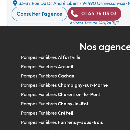
33-37 Rue Du Dr André Libert
-
94490 Ormesson-sur-
01 45 76 03 03
Consulter l'agence
A votre écoute 24h/24 7j/7
Nos agence
Rebillon - Joinville-le-Pont
Pompes Funèbres
Alfortville
09h-12h30
14h-18h
Ouvert
25 Avenue Des Familles
-
94340 Joinville-le-Pont
Pompes Funèbres
Arcueil
01 48 83 43 41
Consulter l'agence
Pompes Funèbres
Cachan
A votre écoute 24h/24 7j/7
Pompes Funèbres
Champigny-sur-Marne
Pompes Funèbres
Charenton-le-Pont
Pompes Funèbres
Choisy-le-Roi
Rebillon - Saint-Maur-des-Fossés
Pompes Funèbres
Créteil
09h-12h30
14h-18h
Ouvert
Pompes Funèbres
Fontenay-sous-Bois
65 Avenue Victor Hugo
-
94100 Saint-Maur-des-Fossés