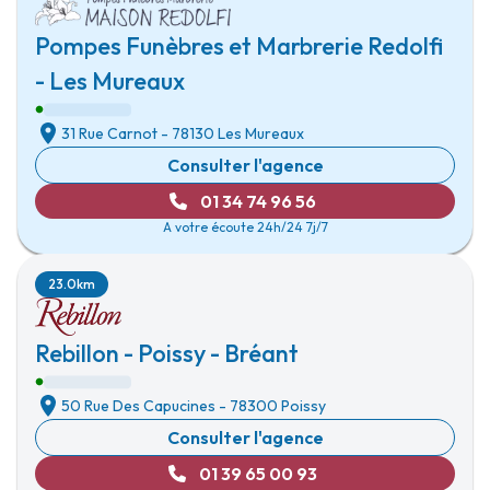
Pompes Funèbres et Marbrerie Redolfi
- Les Mureaux
31 Rue Carnot
-
78130 Les Mureaux
Consulter l'agence
01 34 74 96 56
A votre écoute 24h/24 7j/7
23.0km
Rebillon - Poissy - Bréant
50 Rue Des Capucines
-
78300 Poissy
Consulter l'agence
01 39 65 00 93