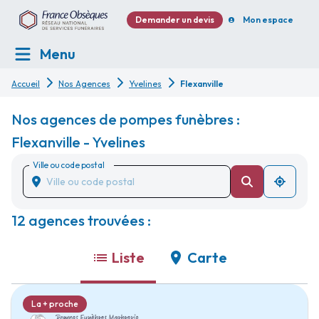
Demander un devis
Mon espace
Menu
Accueil
Nos Agences
Yvelines
Flexanville
Nos agences de pompes funèbres :
Flexanville - Yvelines
Ville ou code postal
12 agences trouvées :
Liste
Carte
La + proche