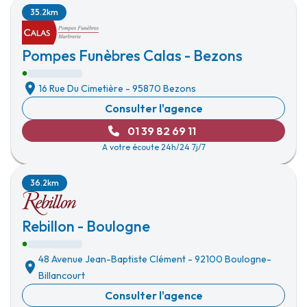
35.2km
Pompes Funèbres Calas - Bezons
16 Rue Du Cimetière
-
95870 Bezons
Consulter l'agence
01 39 82 69 11
A votre écoute 24h/24 7j/7
36.2km
Rebillon - Boulogne
48 Avenue Jean-Baptiste Clément
-
92100 Boulogne-
Billancourt
Consulter l'agence