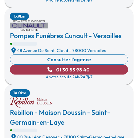
A votre écoute 24h/24 7j/7
13.8km
Pompes Funèbres Cunault - Versailles
48 Avenue De Saint-Cloud
-
78000 Versailles
Consulter l'agence
01 30 83 98 40
A votre écoute 24h/24 7j/7
14.0km
Rebillon - Maison Doussin - Saint-
Germain-en-Laye
80 Rue Léon Desoyer
-
78100 Saint-Germain-en-Laye