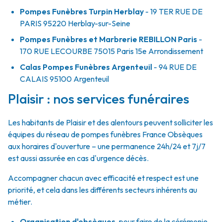
Pompes Funèbres Turpin Herblay
- 19 TER RUE DE
PARIS
95220
Herblay-sur-Seine
Pompes Funèbres et Marbrerie REBILLON Paris
-
170 RUE LECOURBE
75015
Paris 15e Arrondissement
Calas Pompes Funèbres Argenteuil
- 94 RUE DE
CALAIS
95100
Argenteuil
Plaisir : nos services funéraires
Les habitants de Plaisir et des alentours peuvent solliciter les
équipes du réseau de pompes funèbres France Obsèques
aux horaires d'ouverture – une permanence 24h/24 et 7j/7
est aussi assurée en cas d'urgence décès.
Accompagner chacun avec efficacité et respect est une
priorité, et cela dans les différents secteurs inhérents au
métier.
Organisation d'obsèques
,
pour faire de la cérémonie