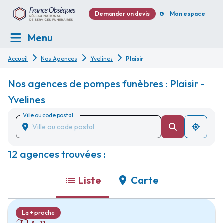
Demander un devis
Mon espace
Menu
Accueil
Nos Agences
Yvelines
Plaisir
Nos agences de pompes funèbres : Plaisir -
Yvelines
Ville ou code postal
12 agences trouvées :
Liste
Carte
La + proche