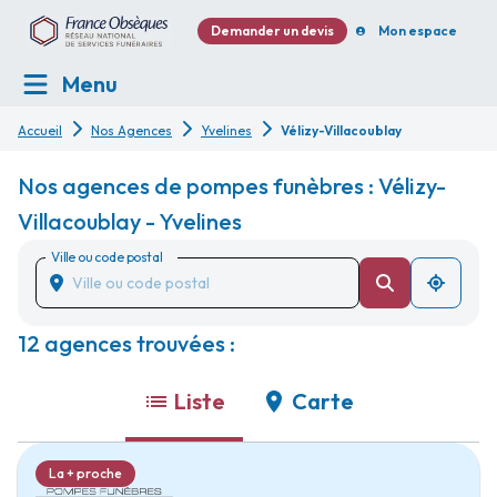
Demander un devis
Mon espace
Menu
Accueil
Nos Agences
Yvelines
Vélizy-Villacoublay
Nos agences de pompes funèbres : Vélizy-
Villacoublay - Yvelines
Ville ou code postal
12 agences trouvées :
Liste
Carte
La + proche