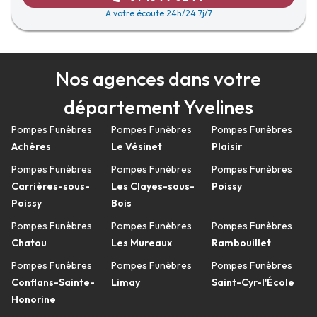
A votre écoute 24h/24 7j/7
Nos agences dans votre
département Yvelines
Pompes Funèbres
Pompes Funèbres
Pompes Funèbres
Achères
Le Vésinet
Plaisir
Pompes Funèbres
Pompes Funèbres
Pompes Funèbres
Carrières-sous-
Les Clayes-sous-
Poissy
Poissy
Bois
Pompes Funèbres
Pompes Funèbres
Pompes Funèbres
Chatou
Les Mureaux
Rambouillet
Pompes Funèbres
Pompes Funèbres
Pompes Funèbres
Conflans-Sainte-
Limay
Saint-Cyr-l'École
Honorine