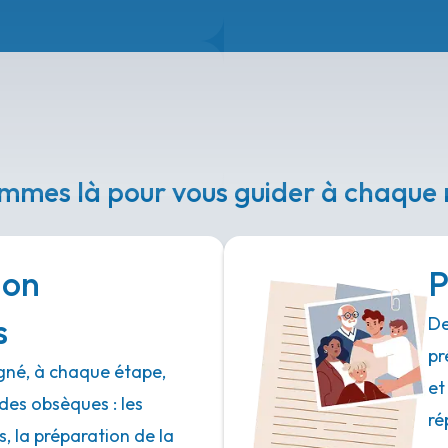
mmes là pour vous guider à chaqu
ion
P
s
De
pr
né, à chaque étape,
et
des obsèques : les
ré
 la préparation de la