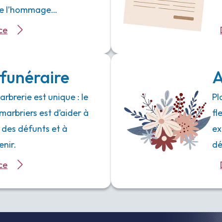
 de l’hommage…
ce
funéraire
A
rbrerie est unique : le
Pl
marbriers est d’aider à
fl
 des défunts et à
ex
enir.
dé
ce