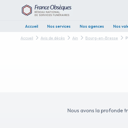
Accueil
Nos services
Nos agences
Nos val
Accueil
Avis de décès
Ain
Bourg-en-Bresse
P
Nous avons la profonde tr