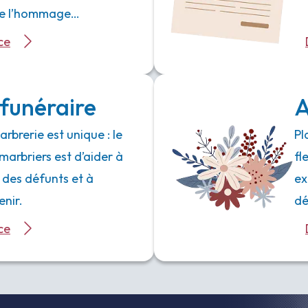
 de l’hommage…
ce
funéraire
A
rbrerie est unique : le
Pl
marbriers est d’aider à
fl
 des défunts et à
ex
enir.
dé
ce