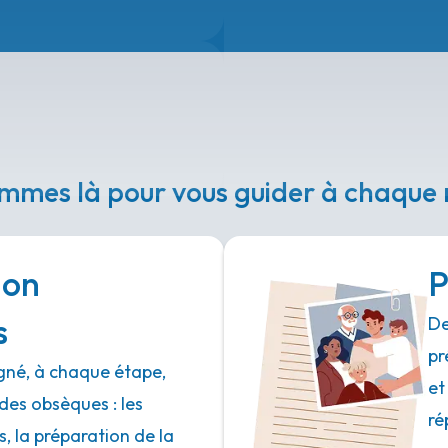
mmes là pour vous guider à chaqu
ion
P
s
De
pr
né, à chaque étape,
et
des obsèques : les
ré
 la préparation de la