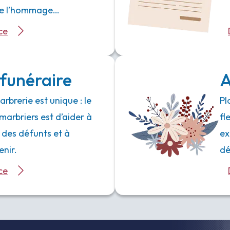
 de l’hommage…
ce
funéraire
A
rbrerie est unique : le
Pl
marbriers est d’aider à
fl
 des défunts et à
ex
enir.
dé
ce