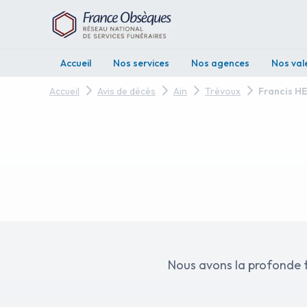
Accueil
Nos services
Nos agences
Nos val
Accueil
Avis de décès
Ain
Trévoux
Francis H
Nous avons la profonde tristesse