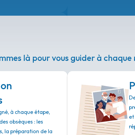
mmes là pour vous guider à chaqu
ion
P
s
De
pr
né, à chaque étape,
et
des obsèques : les
ré
 la préparation de la