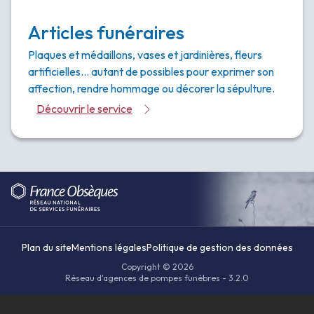
Articles funéraires
Plaques et médaillons, vases et jardinières, fleurs
artificielles… autant de possibles pour exprimer son
affection, rendre hommage ou décorer la sépulture.
Découvrir le service
Plan du site
Mentions légales
Politique de gestion des données
Copyright © 2026
Réseau d'agences de pompes funèbres - 3.2.0