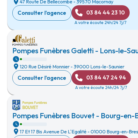
47 Route De Bellecombe
-
39570 Macornay
03 84 44 23 10
Consulter l'agence
A votre écoute 24h/24 7j/7
Pompes Funèbres Galetti - Lons-le-Sau
120 Rue Désiré Monnier
-
39000 Lons-le-Saunier
03 84 47 24 94
Consulter l'agence
A votre écoute 24h/24 7j/7
Pompes Funèbres Bouvet - Bourg-en-
17 Et 17 Bis Avenue De L'Egalité
-
01000 Bourg-en-Bre