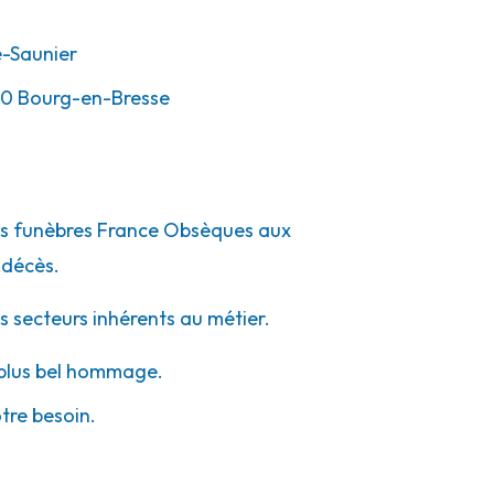
-Saunier
00
Bourg-en-Bresse
pes funèbres France Obsèques aux
 décès.
s secteurs inhérents au métier.
e plus bel hommage.
otre besoin.