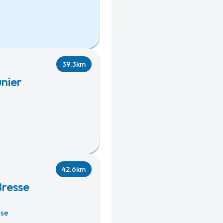
39.3km
nier
42.6km
Bresse
sse