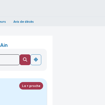
eurs
Avis de décès
 Ain
La + proche