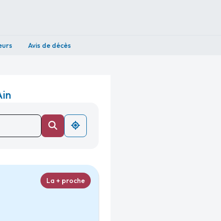
eurs
Avis de décès
Ain
La + proche