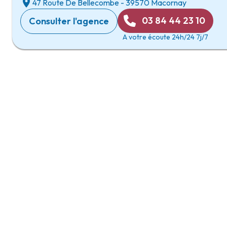
47 Route De Bellecombe
-
39570 Macornay
03 84 44 23 10
Consulter l'agence
A votre écoute 24h/24 7j/7