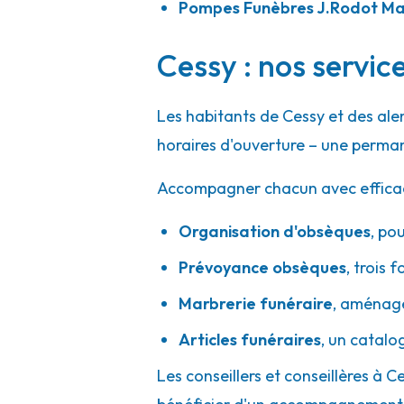
Pompes Funèbres J.Rodot M
Cessy : nos servic
Les habitants de Cessy et des al
horaires d'ouverture – une perman
Accompagner chacun avec efficacité
Organisation d'obsèques
,
pou
Prévoyance obsèques
,
trois f
Marbrerie funéraire
,
aménager
Articles funéraires
,
un catalo
Les conseillers et conseillères à C