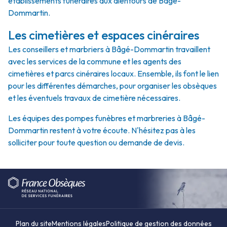
établissements funéraires aux alentours de Bâgé-
Dommartin.
Les cimetières et espaces cinéraires
Les conseillers et marbriers à Bâgé-Dommartin travaillent
avec les services de la commune et les agents des
cimetières et parcs cinéraires locaux. Ensemble, ils font le lien
pour les différentes démarches, pour organiser les obsèques
et les éventuels travaux de cimetière nécessaires.
Les équipes des pompes funèbres et marbreries à Bâgé-
Dommartin restent à votre écoute. N'hésitez pas à les
solliciter pour toute question ou demande de devis.
Plan du site
Mentions légales
Politique de gestion des données