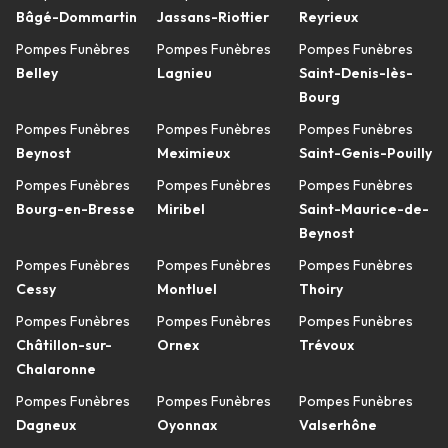
Bâgé-Dommartin
Jassans-Riottier
Reyrieux
Pompes Funèbres
Pompes Funèbres
Pompes Funèbres
Belley
Lagnieu
Saint-Denis-lès-
Bourg
Pompes Funèbres
Pompes Funèbres
Pompes Funèbres
Beynost
Meximieux
Saint-Genis-Pouilly
Pompes Funèbres
Pompes Funèbres
Pompes Funèbres
Bourg-en-Bresse
Miribel
Saint-Maurice-de-
Beynost
Pompes Funèbres
Pompes Funèbres
Pompes Funèbres
Cessy
Montluel
Thoiry
Pompes Funèbres
Pompes Funèbres
Pompes Funèbres
Châtillon-sur-
Ornex
Trévoux
Chalaronne
Pompes Funèbres
Pompes Funèbres
Pompes Funèbres
Dagneux
Oyonnax
Valserhône