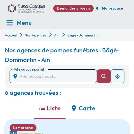
Demander un devis
Mon espace
Menu
Accueil
Nos Agences
Ain
Bâgé-Dommartin
Nos agences de pompes funèbres : Bâgé-
Dommartin - Ain
Ville ou code postal
6 agences trouvées :
Liste
Carte
La + proche