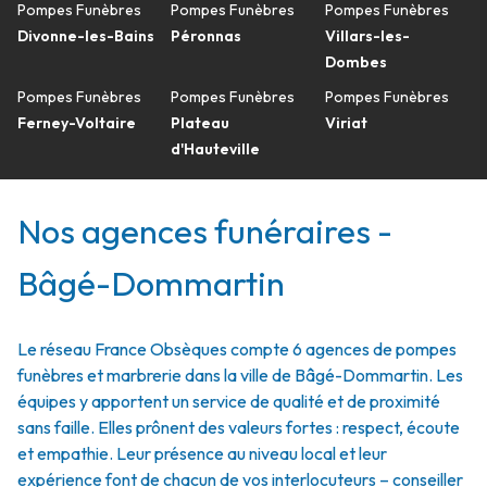
Pompes Funèbres
Pompes Funèbres
Pompes Funèbres
Divonne-les-Bains
Péronnas
Villars-les-
Dombes
Pompes Funèbres
Pompes Funèbres
Pompes Funèbres
Ferney-Voltaire
Plateau
Viriat
d'Hauteville
Nos agences funéraires -
Bâgé-Dommartin
Le réseau France Obsèques compte 6 agences de pompes
funèbres et marbrerie dans la ville de Bâgé-Dommartin. Les
équipes y apportent un service de qualité et de proximité
sans faille. Elles prônent des valeurs fortes : respect, écoute
et empathie. Leur présence au niveau local et leur
expérience font de chacun de vos interlocuteurs – conseiller