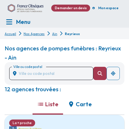
Demander un devis
Mon espace
Menu
Accueil
Nos Agences
Ain
Reyrieux
Nos agences de pompes funèbres : Reyrieux
- Ain
Ville ou code postal
12 agences trouvées :
Liste
Carte
La + proche