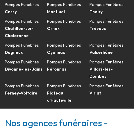
Pompes Funèbres
Pompes Funèbres
Pompes Funèbres
Cessy
Montluel
Thoiry
Pompes Funèbres
Pompes Funèbres
Pompes Funèbres
Châtillon-sur-
Ornex
Trévoux
Chalaronne
Pompes Funèbres
Pompes Funèbres
Pompes Funèbres
Dagneux
Oyonnax
Valserhône
Pompes Funèbres
Pompes Funèbres
Pompes Funèbres
Divonne-les-Bains
Péronnas
Villars-les-
Dombes
Pompes Funèbres
Pompes Funèbres
Pompes Funèbres
Ferney-Voltaire
Plateau
Viriat
d'Hauteville
Nos agences funéraires -