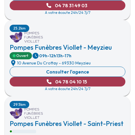
04 78 31 49 03
A votre écoute 24h/24 7j/7
25.2km
Pompes Funèbres Viollet - Meyzieu
09h-12h
13h-17h
Ouvert
10 Avenue Du Crottay
-
69330 Meyzieu
Consulter l'agence
04 78 04 10 15
A votre écoute 24h/24 7j/7
29.5km
Pompes Funèbres Viollet - Saint-Priest