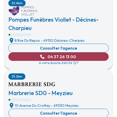
22.4km
Pompes Funèbres Viollet - Décines-
Charpieu
8 Rue Du Repos
-
69150 Décines-Charpieu
Consulter l'agence
04 37 26 13 00
A votre écoute 24h/24 7j/7
25.2km
Marbrerie SDG - Meyzieu
10 Avenue Du Crottay
-
69330 Meyzieu
Consulter l'agence