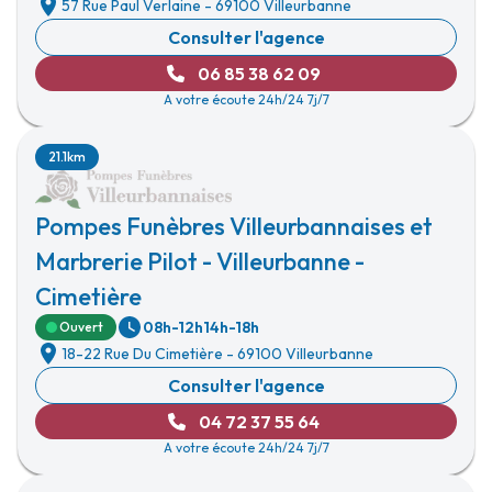
57 Rue Paul Verlaine
-
69100 Villeurbanne
Consulter l'agence
06 85 38 62 09
A votre écoute 24h/24 7j/7
21.1km
Pompes Funèbres Villeurbannaises et
Marbrerie Pilot - Villeurbanne -
Cimetière
08h-12h
14h-18h
Ouvert
18-22 Rue Du Cimetière
-
69100 Villeurbanne
Consulter l'agence
04 72 37 55 64
A votre écoute 24h/24 7j/7