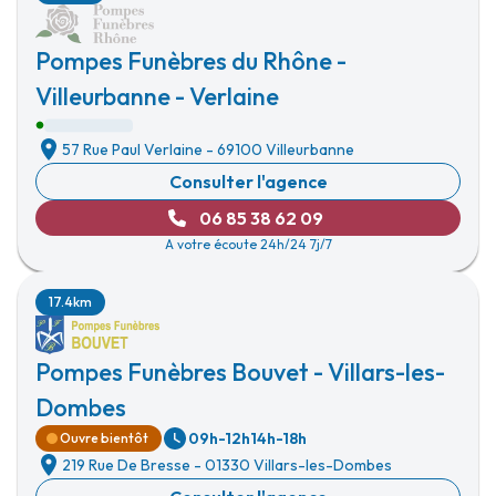
Pompes Funèbres du Rhône -
Villeurbanne - Verlaine
57 Rue Paul Verlaine
-
69100 Villeurbanne
Consulter l'agence
06 85 38 62 09
A votre écoute 24h/24 7j/7
17.4km
Pompes Funèbres Bouvet - Villars-les-
Dombes
09h-12h
14h-18h
Ouvre bientôt
219 Rue De Bresse
-
01330 Villars-les-Dombes