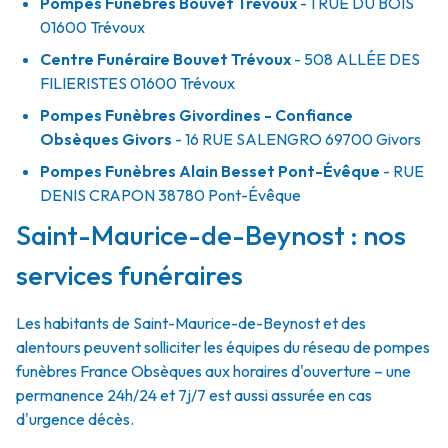
Pompes Funèbres Bouvet Trévoux
- 1 RUE DU BOIS
01600
Trévoux
Centre Funéraire Bouvet Trévoux
- 508 ALLÉE DES
FILIERISTES
01600
Trévoux
Pompes Funèbres Givordines - Confiance
Obsèques Givors
- 16 RUE SALENGRO
69700
Givors
Pompes Funèbres Alain Besset Pont-Évêque
- RUE
DENIS CRAPON
38780
Pont-Évêque
Saint-Maurice-de-Beynost : nos
services funéraires
Les habitants de Saint-Maurice-de-Beynost et des
alentours peuvent solliciter les équipes du réseau de pompes
funèbres France Obsèques aux horaires d'ouverture – une
permanence 24h/24 et 7j/7 est aussi assurée en cas
d'urgence décès.