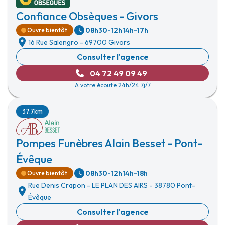
Confiance Obsèques - Givors
08h30-12h
14h-17h
Ouvre bientôt
16 Rue Salengro
-
69700 Givors
Consulter l'agence
04 72 49 09 49
A votre écoute 24h/24 7j/7
37.7km
Pompes Funèbres Alain Besset - Pont-
Évêque
08h30-12h
14h-18h
Ouvre bientôt
Rue Denis Crapon
-
LE PLAN DES AIRS
-
38780 Pont-
Évêque
Consulter l'agence