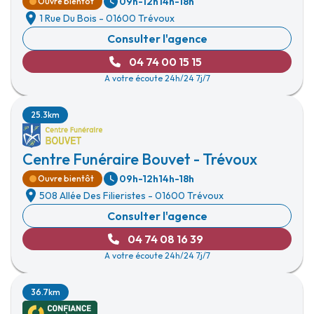
09h-12h
14h-18h
Ouvre bientôt
1 Rue Du Bois
-
01600 Trévoux
Consulter l'agence
04 74 00 15 15
A votre écoute 24h/24 7j/7
25.3km
Centre Funéraire Bouvet - Trévoux
09h-12h
14h-18h
Ouvre bientôt
508 Allée Des Filieristes
-
01600 Trévoux
Consulter l'agence
04 74 08 16 39
A votre écoute 24h/24 7j/7
36.7km