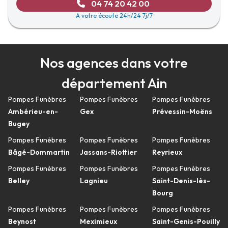
04 74 20 42 00
A votre écoute 24h/24 7j/7
Nos agences dans votre
département Ain
Pompes Funèbres
Pompes Funèbres
Pompes Funèbres
Ambérieu-en-
Gex
Prévessin-Moëns
Bugey
Pompes Funèbres
Pompes Funèbres
Pompes Funèbres
Bâgé-Dommartin
Jassans-Riottier
Reyrieux
Pompes Funèbres
Pompes Funèbres
Pompes Funèbres
Belley
Lagnieu
Saint-Denis-lès-
Bourg
Pompes Funèbres
Pompes Funèbres
Pompes Funèbres
Beynost
Meximieux
Saint-Genis-Pouilly