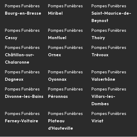
Pompes Funèbres
Pompes Funèbres
Pompes Funèbres
Bourg-en-Bresse
Miribel
Saint-Maurice-de-
Beynost
Pompes Funèbres
Pompes Funèbres
Pompes Funèbres
Cessy
Montluel
Thoiry
Pompes Funèbres
Pompes Funèbres
Pompes Funèbres
Châtillon-sur-
Ornex
Trévoux
Chalaronne
Pompes Funèbres
Pompes Funèbres
Pompes Funèbres
Dagneux
Oyonnax
Valserhône
Pompes Funèbres
Pompes Funèbres
Pompes Funèbres
Divonne-les-Bains
Péronnas
Villars-les-
Dombes
Pompes Funèbres
Pompes Funèbres
Pompes Funèbres
Ferney-Voltaire
Plateau
Viriat
d'Hauteville