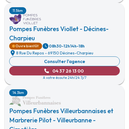
11.5km
Pompes Funèbres Viollet - Décines-
Charpieu
08h30-12h
14h-18h
Ouvre bientôt
8 Rue Du Repos
-
69150 Décines-Charpieu
Consulter l'agence
04 37 26 13 00
A votre écoute 24h/24 7j/7
14.3km
Pompes Funèbres Villeurbannaises et
Marbrerie Pilot - Villeurbanne -