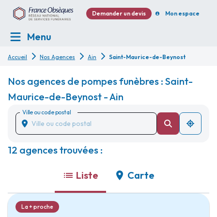
Demander un devis
Mon espace
Menu
Accueil
Nos Agences
Ain
Saint-Maurice-de-Beynost
Nos agences de pompes funèbres : Saint-
Maurice-de-Beynost - Ain
Ville ou code postal
12 agences trouvées :
Liste
Carte
La + proche