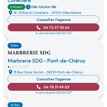
Cimetière
08h-12h
14h-18h
Ouvert
18-22 Rue Du Cimetière
-
69100 Villeurbanne
Consulter l'agence
04 72 37 55 64
A votre écoute 24h/24 7j/7
15.1km
Marbrerie SDG - Pont-de-Chéruy
15 Rue César Sornin
-
38230 Pont-de-Chéruy
Consulter l'agence
04 78 31 49 03
A votre écoute 24h/24 7j/7
16.2km