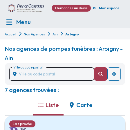
Demander un devis
Mon espace
Menu
Accueil
Nos Agences
Ain
Arbigny
Nos agences de pompes funèbres : Arbigny -
Ain
Ville ou code postal
7 agences trouvées :
Liste
Carte
La + proche