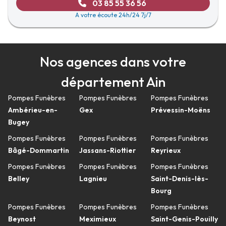
03 85 55 36 56
A votre écoute 24h/24 7j/7
Nos agences dans votre
département Ain
Pompes Funèbres
Pompes Funèbres
Pompes Funèbres
Ambérieu-en-
Gex
Prévessin-Moëns
Bugey
Pompes Funèbres
Pompes Funèbres
Pompes Funèbres
Bâgé-Dommartin
Jassans-Riottier
Reyrieux
Pompes Funèbres
Pompes Funèbres
Pompes Funèbres
Belley
Lagnieu
Saint-Denis-lès-
Bourg
Pompes Funèbres
Pompes Funèbres
Pompes Funèbres
Beynost
Meximieux
Saint-Genis-Pouilly