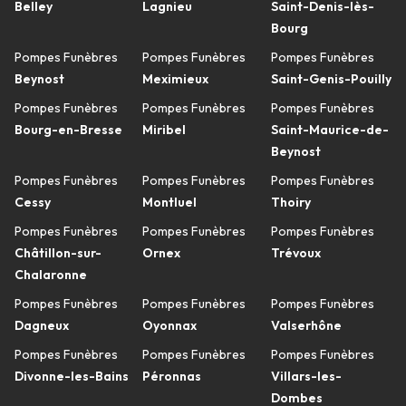
Belley
Lagnieu
Saint-Denis-lès-
Bourg
Pompes Funèbres
Pompes Funèbres
Pompes Funèbres
Beynost
Meximieux
Saint-Genis-Pouilly
Pompes Funèbres
Pompes Funèbres
Pompes Funèbres
Bourg-en-Bresse
Miribel
Saint-Maurice-de-
Beynost
Pompes Funèbres
Pompes Funèbres
Pompes Funèbres
Cessy
Montluel
Thoiry
Pompes Funèbres
Pompes Funèbres
Pompes Funèbres
Châtillon-sur-
Ornex
Trévoux
Chalaronne
Pompes Funèbres
Pompes Funèbres
Pompes Funèbres
Dagneux
Oyonnax
Valserhône
Pompes Funèbres
Pompes Funèbres
Pompes Funèbres
Divonne-les-Bains
Péronnas
Villars-les-
Dombes