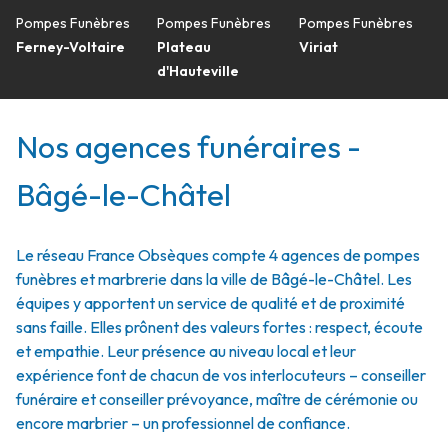
Pompes Funèbres
Pompes Funèbres
Pompes Funèbres
Ferney-Voltaire
Plateau
Viriat
d'Hauteville
Nos agences funéraires -
Bâgé-le-Châtel
Le réseau France Obsèques compte 4 agences de pompes
funèbres et marbrerie dans la ville de Bâgé-le-Châtel. Les
équipes y apportent un service de qualité et de proximité
sans faille. Elles prônent des valeurs fortes : respect, écoute
et empathie. Leur présence au niveau local et leur
expérience font de chacun de vos interlocuteurs – conseiller
funéraire et conseiller prévoyance, maître de cérémonie ou
encore marbrier – un professionnel de confiance.