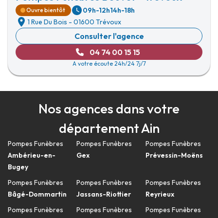
09h-12h
14h-18h
Ouvre bientôt
1 Rue Du Bois
-
01600 Trévoux
Consulter l'agence
04 74 00 15 15
A votre écoute 24h/24 7j/7
Nos agences dans votre
département Ain
Pompes Funèbres
Pompes Funèbres
Pompes Funèbres
Ambérieu-en-
Gex
Prévessin-Moëns
Bugey
Pompes Funèbres
Pompes Funèbres
Pompes Funèbres
Bâgé-Dommartin
Jassans-Riottier
Reyrieux
Pompes Funèbres
Pompes Funèbres
Pompes Funèbres