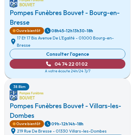
Pompes Funèbres Bouvet - Bourg-en-
Bresse
08h45-12h
13h30-18h
Ouvre bientôt
17 Et 17 Bis Avenue De L'Egalité
-
01000 Bourg-en-
Bresse
Consulter l'agence
04 74 22 01 02
A votre écoute 24h/24 7j/7
38.8km
Pompes Funèbres Bouvet - Villars-les-
Dombes
09h-12h
14h-18h
Ouvre bientôt
219 Rue De Bresse
-
01330 Villars-les-Dombes