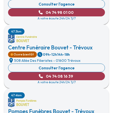
Consulter l'agence
04 74 98 01 00
A votre écoute 24h/24 7j/7
47.3km
Centre Funéraire Bouvet - Trévoux
09h-12h
14h-18h
Ouvre bientôt
508 Allée Des Filieristes
-
01600 Trévoux
Consulter l'agence
04 74 08 16 39
A votre écoute 24h/24 7j/7
47.4km
Pompes Funèbres Bouvet - Trévoux