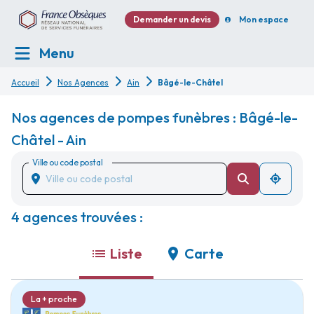
Demander un devis
Mon espace
Menu
Accueil
Nos Agences
Ain
Bâgé-le-Châtel
Nos agences de pompes funèbres : Bâgé-le-
Châtel - Ain
Ville ou code postal
4 agences trouvées :
Liste
Carte
La + proche