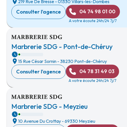
219 Rue De Bresse
-
01330 Villars-les-Dombes
04 74 98 01 00
Consulter l'agence
A votre écoute 24h/24 7j/7
Marbrerie SDG - Pont-de-Chéruy
15 Rue César Sornin
-
38230 Pont-de-Chéruy
04 78 31 49 03
Consulter l'agence
A votre écoute 24h/24 7j/7
Marbrerie SDG - Meyzieu
10 Avenue Du Crottay
-
69330 Meyzieu