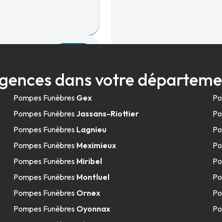
27.6km
gences dans votre départeme
Pompes Funèbres
Gex
Po
Pompes Funèbres
Jassans-Riottier
Po
Pompes Funèbres
Lagnieu
Po
Pompes Funèbres
Meximieux
Po
29.4km
Pompes Funèbres
Miribel
Po
Bresse
Pompes Funèbres
Montluel
Po
Pompes Funèbres
Ornex
Po
sse
Pompes Funèbres
Oyonnax
Po