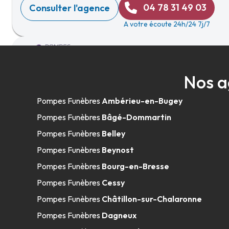
04 78 31 49 03
Consulter l'agence
A votre écoute 24h/24 7j/7
Pompes Funèbres Viollet - Meyzieu
Nos a
10 Avenue Du Crottay
-
69330 Meyzieu
Pompes Funèbres
Ambérieu-en-Bugey
04 78 04 10 15
Consulter l'agence
Pompes Funèbres
Bâgé-Dommartin
A votre écoute 24h/24 7j/7
Pompes Funèbres
Belley
Pompes Funèbres
Beynost
Pompes Funèbres
Bourg-en-Bresse
Pompes Funèbres Bouvet - Bourg-en-
Pompes Funèbres
Cessy
Pompes Funèbres
Châtillon-sur-Chalaronne
17 Et 17 Bis Avenue De L'Egalité
-
01000 Bourg-en-Bre
Pompes Funèbres
Dagneux
04 74 22 01 02
Consulter l'agence