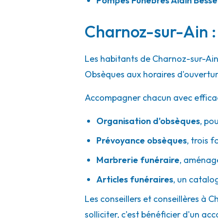
Pompes Funèbres Alain Bess
A votre écoute 24h/24 7j/7
Charnoz-sur-Ain : 
Pompes Funèbres Viollet - Saint-Pries
Les habitants de Charnoz-sur-Ain 
21 Bis Rue Henri Maréchal
-
69800 Saint-Priest
Obsèques aux horaires d'ouvertur
04 37 25 02 08
Consulter l'agence
Accompagner chacun avec efficacité
A votre écoute 24h/24 7j/7
Organisation d'obsèques
,
pou
Prévoyance obsèques
,
trois f
Centre Funéraire Bouvet - Trévoux
Marbrerie funéraire
,
aménager
508 Allée Des Filieristes
-
01600 Trévoux
Articles funéraires
,
un catalo
04 74 08 16 39
Consulter l'agence
Les conseillers et conseillères à 
A votre écoute 24h/24 7j/7
solliciter, c'est bénéficier d'un