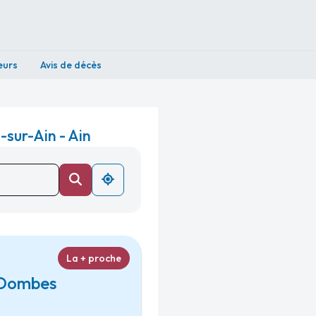
eurs
Avis de décès
sur-Ain - Ain
La + proche
s-Dombes