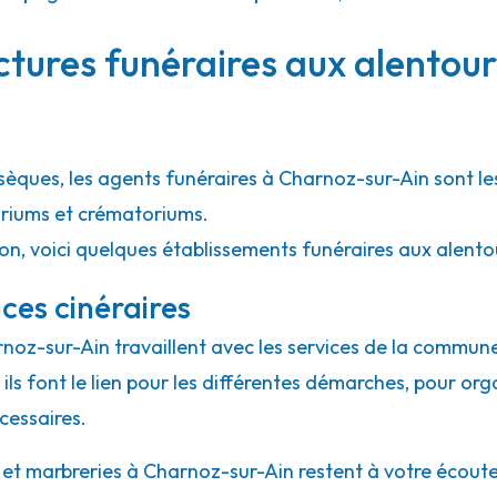
53.9km
ctures funéraires aux alentou
-Évêque
Évêque
bsèques, les agents funéraires à Charnoz-sur-Ain sont l
rariums et crématoriums.
ion, voici quelques établissements funéraires aux alent
ces cinéraires
rnoz-sur-Ain travaillent avec les services de la commune
ils font le lien pour les différentes démarches, pour org
cessaires.
t marbreries à Charnoz-sur-Ain restent à votre écoute. N