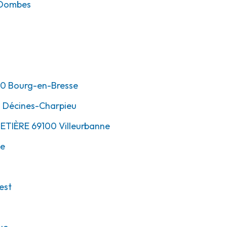
-Dombes
00
Bourg-en-Bresse
0
Décines-Charpieu
METIÈRE
69100
Villeurbanne
ne
est