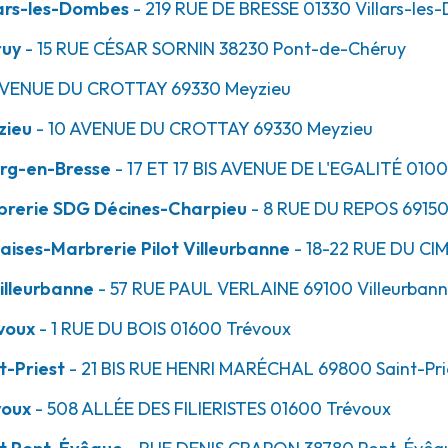
ars-les-Dombes
- 219 RUE DE BRESSE
01330
Villars-les
ruy
- 15 RUE CÉSAR SORNIN
38230
Pont-de-Chéruy
35.2km
AVENUE DU CROTTAY
69330
Meyzieu
ne - Verlaine
zieu
- 10 AVENUE DU CROTTAY
69330
Meyzieu
rg-en-Bresse
- 17 ET 17 BIS AVENUE DE L'EGALITÉ
010
brerie SDG Décines-Charpieu
- 8 RUE DU REPOS
6915
ises-Marbrerie Pilot Villeurbanne
- 18-22 RUE DU CI
illeurbanne
- 57 RUE PAUL VERLAINE
69100
Villeurban
36.5km
voux
- 1 RUE DU BOIS
01600
Trévoux
t-Priest
- 21 BIS RUE HENRI MARÉCHAL
69800
Saint-Pri
voux
- 508 ALLÉE DES FILIERISTES
01600
Trévoux