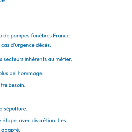
ue
eau de pompes funèbres France
 cas d'urgence décès.
s secteurs inhérents au métier.
e plus bel hommage.
otre besoin.
a sépulture.
e étape, avec discrétion. Les
e adapté.