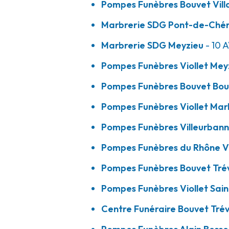
Pompes Funèbres Bouvet Vill
A votre écoute 24h/24 7j/7
Marbrerie SDG Pont-de-Ché
Marbrerie SDG Meyzieu
- 10 
Pompes Funèbres du Rhône - Villeurban
Pompes Funèbres Viollet Mey
Pompes Funèbres Bouvet Bou
57 Rue Paul Verlaine
-
69100 Villeurbanne
06 85 38 62 09
Consulter l'agence
Pompes Funèbres Viollet Mar
A votre écoute 24h/24 7j/7
Pompes Funèbres Villeurbanna
Pompes Funèbres du Rhône V
Pompes Funèbres Bouvet - Trévoux
Pompes Funèbres Bouvet Tré
Pompes Funèbres Viollet Sain
1 Rue Du Bois
-
01600 Trévoux
Centre Funéraire Bouvet Tré
04 74 00 15 15
Consulter l'agence