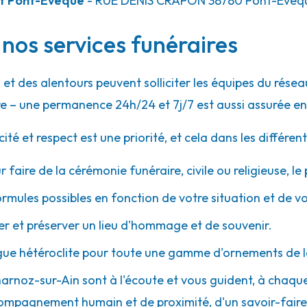
et Pont-Évêque
- RUE DENIS CRAPON
38780
Pont-Évêq
nos services funéraires
37.5km
t
et des alentours peuvent solliciter les équipes du rés
e – une permanence 24h/24 et 7j/7 est aussi assurée en
 et respect est une priorité, et cela dans les différent
r faire de la cérémonie funéraire, civile ou religieuse, l
38.3km
ormules possibles en fonction de votre situation et de v
 et préserver un lieu d'hommage et de souvenir.
gue hétéroclite pour toute une gamme d'ornements de l
Charnoz-sur-Ain sont à l'écoute et vous guident, à chaqu
 accompagnement humain et de proximité, d'un savoir-fair