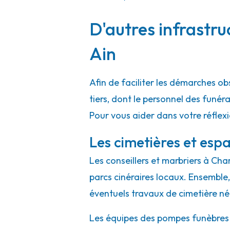
D'autres infrastru
Pompes Funèbres Alain Besset - Pont
Ain
Rue Denis Crapon
-
LE PLAN DES AIRS
-
38780 Pont-
04 74 20 42 00
Consulter l'agence
Afin de faciliter les démarches o
A votre écoute 24h/24 7j/7
tiers, dont le personnel des funé
Pour vous aider dans votre réflex
Les cimetières et espa
Les conseillers et marbriers à Cha
parcs cinéraires locaux. Ensemble, 
éventuels travaux de cimetière né
Les équipes des pompes funèbres e