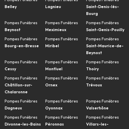
Belley
Lagnieu
Saint-Denis-lès-
Bourg
Pompes Funèbres
Pompes Funèbres
Pompes Funèbres
Beynost
Meximieux
Saint-Genis-Pouilly
Pompes Funèbres
Pompes Funèbres
Pompes Funèbres
Bourg-en-Bresse
Miribel
Saint-Maurice-de-
Beynost
Pompes Funèbres
Pompes Funèbres
Pompes Funèbres
Cessy
Montluel
Thoiry
Pompes Funèbres
Pompes Funèbres
Pompes Funèbres
Châtillon-sur-
Ornex
Trévoux
Chalaronne
Pompes Funèbres
Pompes Funèbres
Pompes Funèbres
Dagneux
Oyonnax
Valserhône
Pompes Funèbres
Pompes Funèbres
Pompes Funèbres
Divonne-les-Bains
Péronnas
Villars-les-