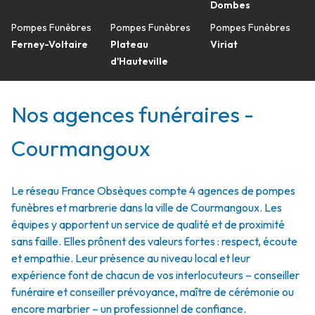
Dombes
Pompes Funèbres
Pompes Funèbres
Pompes Funèbres
Ferney-Voltaire
Plateau
Viriat
d'Hauteville
Nos agences funéraires -
Courmangoux
Le réseau France Obsèques compte 4 agences de pompes
funèbres et marbrerie dans la ville de Courmangoux. Les
équipes y apportent un service de qualité et de proximité
sans faille. Elles prônent des valeurs fortes : respect, écoute
et empathie. Leur présence au niveau local et leur
expérience font de chacun de vos interlocuteurs – conseiller
funéraire et conseiller prévoyance, maître de cérémonie ou
encore marbrier – un professionnel de confiance.