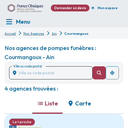
Demander un devis
Mon espace
Menu
Accueil
Nos Agences
Ain
Courmangoux
Nos agences de pompes funèbres :
Courmangoux - Ain
Ville ou code postal
4 agences trouvées :
Liste
Carte
La + proche