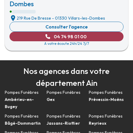
Dombes
219 Rue De Bresse
-
01330 Villars-les-Dombes
Consulter l'agence
04 74 98 01 00
A votre écoute 24h/24 7j/7
Nos agences dans votre
département Ain
Pompes Funèbres
Pompes Funèbres
Pompes Funèbres
Ambérieu-en-
Gex
Prévessin-Moëns
Bugey
Pompes Funèbres
Pompes Funèbres
Pompes Funèbres
Bâgé-Dommartin
Jassans-Riottier
Reyrieux
Pompes Funèbres
Pompes Funèbres
Pompes Funèbres