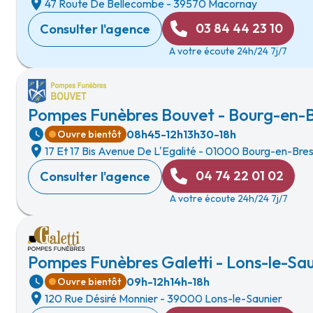
47 Route De Bellecombe
-
39570 Macornay
03 84 44 23 10
Consulter l'agence
A votre écoute 24h/24 7j/7
Pompes Funèbres Bouvet - Bourg-en-
08h45-12h
13h30-18h
Ouvre bientôt
17 Et 17 Bis Avenue De L'Egalité
-
01000 Bourg-en-Bre
04 74 22 01 02
Consulter l'agence
A votre écoute 24h/24 7j/7
Pompes Funèbres Galetti - Lons-le-Sau
09h-12h
14h-18h
Ouvre bientôt
120 Rue Désiré Monnier
-
39000 Lons-le-Saunier