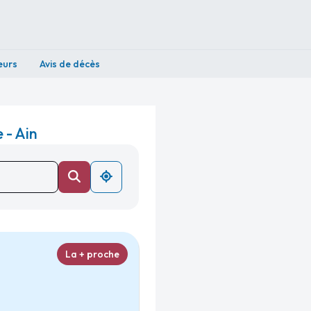
eurs
Avis de décès
 - Ain
La + proche