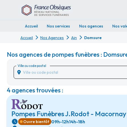
Accueil
Nos services
Nos agences
Nos val
Accueil
Nos Agences
Ain
Domsure
Nos agences de pompes funèbres : Domsure
Ville ou code postal
4 agences trouvées :
Pompes Funèbres J.Rodot - Macornay
09h-12h
14h-18h
Ouvre bientôt