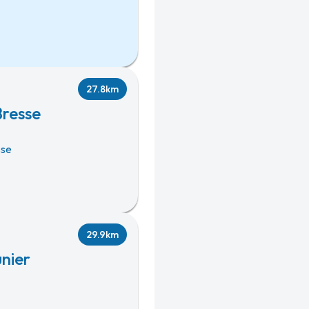
27.8km
Bresse
sse
29.9km
nier