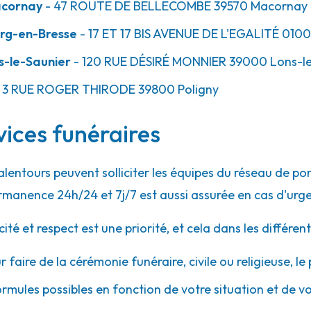
acornay
- 47 ROUTE DE BELLECOMBE
39570
Macornay
rg-en-Bresse
- 17 ET 17 BIS AVENUE DE L'EGALITÉ
010
s-le-Saunier
- 120 RUE DÉSIRÉ MONNIER
39000
Lons-le
 3 RUE ROGER THIRODE
39800
Poligny
vices funéraires
alentours peuvent solliciter les équipes du réseau de 
rmanence 24h/24 et 7j/7 est aussi assurée en cas d'urg
 et respect est une priorité, et cela dans les différent
r faire de la cérémonie funéraire, civile ou religieuse, l
ormules possibles en fonction de votre situation et de v