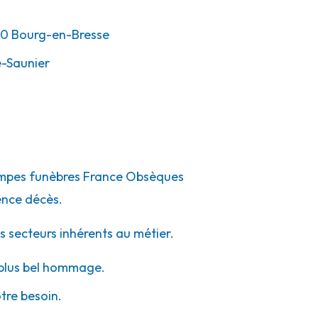
00
Bourg-en-Bresse
-Saunier
pompes funèbres France Obsèques
ence décès.
s secteurs inhérents au métier.
e plus bel hommage.
otre besoin.