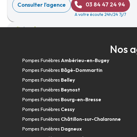
03 84 47 24 94
Consulter l'agence
A votre écoute 24h/24 7j/7
Pompes Funèbres et Marbrerie Tanier -
Nos a
09h-12h
14h-18h
Ouvre bientôt
3 Rue Roger Thirode
-
39800 Poligny
Pompes Funèbres
Ambérieu-en-Bugey
03 84 37 14 94
Consulter l'agence
Pompes Funèbres
Bâgé-Dommartin
A votre écoute 24h/24 7j/7
Pompes Funèbres
Belley
Pompes Funèbres
Beynost
Pompes Funèbres
Bourg-en-Bresse
Pompes Funèbres
Cessy
Pompes Funèbres
Châtillon-sur-Chalaronne
Pompes Funèbres
Dagneux