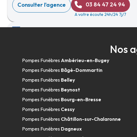
03 84 47 24 94
Consulter l'agence
A votre écoute 24h/24 7j/7
Pompes Funèbres Bouvet - Villars-le
Nos a
219 Rue De Bresse
-
01330 Villars-les-Dombes
Pompes Funèbres
Ambérieu-en-Bugey
04 74 98 01 00
Consulter l'agence
Pompes Funèbres
Bâgé-Dommartin
A votre écoute 24h/24 7j/7
Pompes Funèbres
Belley
Pompes Funèbres
Beynost
Pompes Funèbres
Bourg-en-Bresse
Pompes Funèbres
Cessy
Pompes Funèbres
Châtillon-sur-Chalaronne
Pompes Funèbres
Dagneux