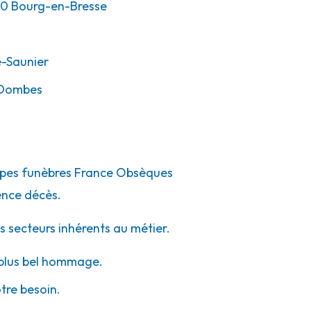
00
Bourg-en-Bresse
-Saunier
-Dombes
pompes funèbres France Obsèques
ence décès.
s secteurs inhérents au métier.
e plus bel hommage.
otre besoin.