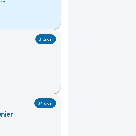
sse
31.2km
34.6km
nier