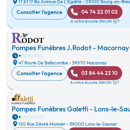
17 Et 17 Bis Avenue De L'Egalité
-
01000 Bourg-en-Bre
04 74 22 01 02
Consulter l'agence
A votre écoute 24h/24 7j/7
Pompes Funèbres J.Rodot - Macornay
47 Route De Bellecombe
-
39570 Macornay
03 84 44 23 10
Consulter l'agence
A votre écoute 24h/24 7j/7
Pompes Funèbres Galetti - Lons-le-Sau
120 Rue Désiré Monnier
-
39000 Lons-le-Saunier