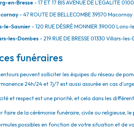
rg-en-Bresse
- 17 ET 17 BIS AVENUE DE L'EGALITÉ
010
acornay
- 47 ROUTE DE BELLECOMBE
39570
Macornay
s-le-Saunier
- 120 RUE DÉSIRÉ MONNIER
39000
Lons-le
ars-les-Dombes
- 219 RUE DE BRESSE
01330
Villars-les
ices funéraires
alentours peuvent solliciter les équipes du réseau de 
rmanence 24h/24 et 7j/7 est aussi assurée en cas d'urg
 et respect est une priorité, et cela dans les différent
r faire de la cérémonie funéraire, civile ou religieuse, l
ormules possibles en fonction de votre situation et de v