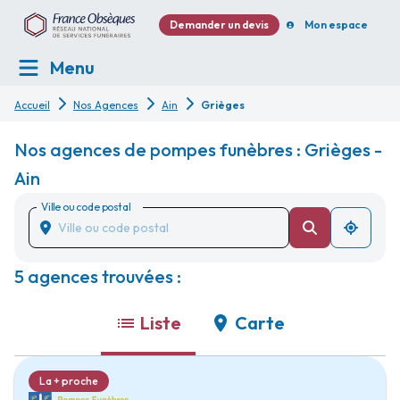
Demander un devis
Mon espace
Menu
Accueil
Nos Agences
Ain
Grièges
Nos agences de pompes funèbres : Grièges -
Ain
Ville ou code postal
5 agences trouvées :
Liste
Carte
La + proche