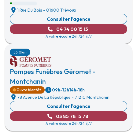
1 Rue Du Bois
-
01600 Trévoux
Consulter l'agence
04 74 00 15 15
A votre écoute 24h/24 7j/7
53.0km
Pompes Funèbres Géromet -
Montchanin
09h-12h
14h-18h
Ouvre bientôt
78 Avenue De La République
-
71210 Montchanin
Consulter l'agence
03 85 78 15 78
A votre écoute 24h/24 7j/7