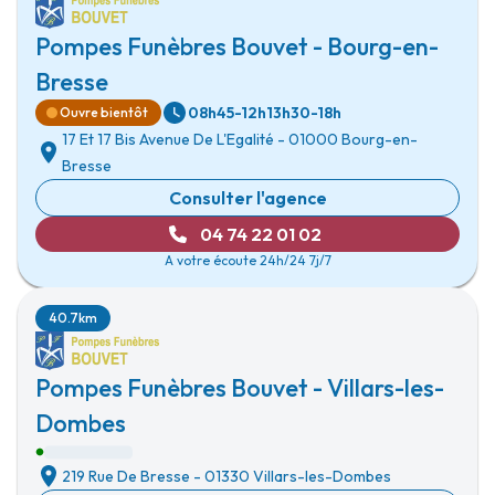
Pompes Funèbres Bouvet - Bourg-en-
Bresse
08h45-12h
13h30-18h
Ouvre bientôt
17 Et 17 Bis Avenue De L'Egalité
-
01000 Bourg-en-
Bresse
Consulter l'agence
04 74 22 01 02
A votre écoute 24h/24 7j/7
40.7km
Pompes Funèbres Bouvet - Villars-les-
Dombes
219 Rue De Bresse
-
01330 Villars-les-Dombes