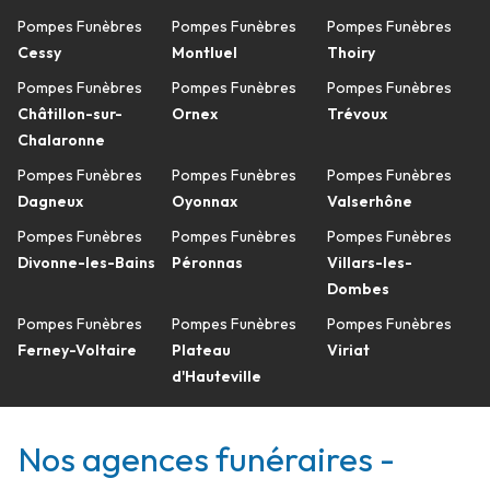
Pompes Funèbres
Pompes Funèbres
Pompes Funèbres
Cessy
Montluel
Thoiry
Pompes Funèbres
Pompes Funèbres
Pompes Funèbres
Châtillon-sur-
Ornex
Trévoux
Chalaronne
Pompes Funèbres
Pompes Funèbres
Pompes Funèbres
Dagneux
Oyonnax
Valserhône
Pompes Funèbres
Pompes Funèbres
Pompes Funèbres
Divonne-les-Bains
Péronnas
Villars-les-
Dombes
Pompes Funèbres
Pompes Funèbres
Pompes Funèbres
Ferney-Voltaire
Plateau
Viriat
d'Hauteville
Nos agences funéraires -