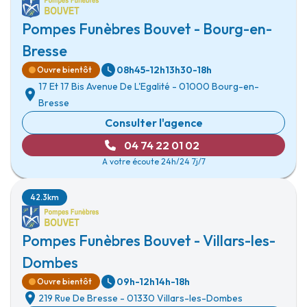
Pompes Funèbres Bouvet - Bourg-en-
Bresse
08h45-12h
13h30-18h
Ouvre bientôt
17 Et 17 Bis Avenue De L'Egalité
-
01000 Bourg-en-
Bresse
Consulter l'agence
04 74 22 01 02
A votre écoute 24h/24 7j/7
42.3km
Pompes Funèbres Bouvet - Villars-les-
Dombes
09h-12h
14h-18h
Ouvre bientôt
219 Rue De Bresse
-
01330 Villars-les-Dombes