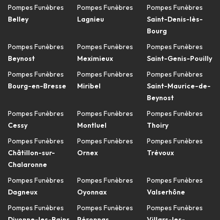
Pompes Funèbres
Pompes Funèbres
Pompes Funèbres
Belley
Lagnieu
Saint-Denis-lès-
Bourg
Pompes Funèbres
Pompes Funèbres
Pompes Funèbres
Beynost
Meximieux
Saint-Genis-Pouilly
Pompes Funèbres
Pompes Funèbres
Pompes Funèbres
Bourg-en-Bresse
Miribel
Saint-Maurice-de-
Beynost
Pompes Funèbres
Pompes Funèbres
Pompes Funèbres
Cessy
Montluel
Thoiry
Pompes Funèbres
Pompes Funèbres
Pompes Funèbres
Châtillon-sur-
Ornex
Trévoux
Chalaronne
Pompes Funèbres
Pompes Funèbres
Pompes Funèbres
Dagneux
Oyonnax
Valserhône
Pompes Funèbres
Pompes Funèbres
Pompes Funèbres
Divonne-les-Bains
Péronnas
Villars-les-