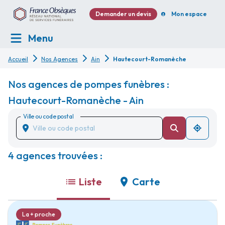
Demander un devis
Mon espace
Menu
Accueil
Nos Agences
Ain
Hautecourt-Romanèche
Nos agences de pompes funèbres :
Hautecourt-Romanèche - Ain
Ville ou code postal
4 agences trouvées :
Liste
Carte
La + proche