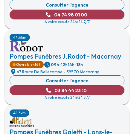
Consulter l'agence
04 74 98 01 00
A votre écoute 24h/24 7j/7
44.6km
Pompes Funèbres J.Rodot - Macornay
09h-12h
14h-18h
Ouvre bientôt
47 Route De Bellecombe
-
39570 Macornay
Consulter l'agence
03 84 44 23 10
A votre écoute 24h/24 7j/7
48.3km
Pompes Funèbres Galetti - Lons-le-