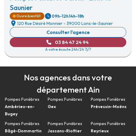
Saunier
09h-12h
14h-18h
Ouvre bientôt
120 Rue Désiré Monnier
-
39000 Lons-le-Saunier
Consulter l'agence
03 84 47 24 94
A votre écoute 24h/24 7j/7
Nos agences dans votre
département Ain
Pompes Funèbres
Pompes Funèbres
Pompes Funèbres
Ambérieu-en-
Gex
Prévessin-Moëns
Bugey
Pompes Funèbres
Pompes Funèbres
Pompes Funèbres
Bâgé-Dommartin
Jassans-Riottier
Reyrieux