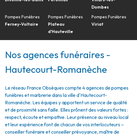
Dombes
Pompes Funèbres
Pompes Funèbres
Pompes Funèbres
Ferney-Voltaire
Plateau
Viriat
d'Hauteville
Nos agences funéraires -
Hautecourt-Romanèche
Le réseau France Obsèques compte 4 agences de pompes
funèbres et marbrerie dans la ville d'Hautecourt-
Romanèche. Les équipes y apportent un service de qualité
et de proximité sans faille. Elles prônent des valeurs fortes :
respect, écoute et empathie. Leur présence au niveau local
et leur expérience font de chacun de vos interlocuteurs –
conseiller funéraire et conseiller prévoyance, maître de