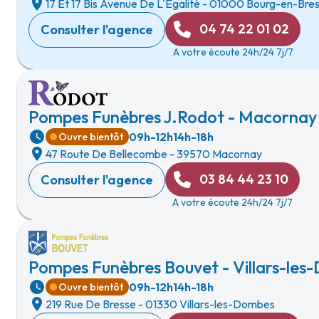
17 Et 17 Bis Avenue De L'Egalité
-
01000 Bourg-en-Bre
04 74 22 01 02
Consulter l'agence
A votre écoute 24h/24 7j/7
Pompes Funèbres J.Rodot - Macornay
09h-12h
14h-18h
Ouvre bientôt
47 Route De Bellecombe
-
39570 Macornay
03 84 44 23 10
Consulter l'agence
A votre écoute 24h/24 7j/7
Pompes Funèbres Bouvet - Villars-le
09h-12h
14h-18h
Ouvre bientôt
219 Rue De Bresse
-
01330 Villars-les-Dombes