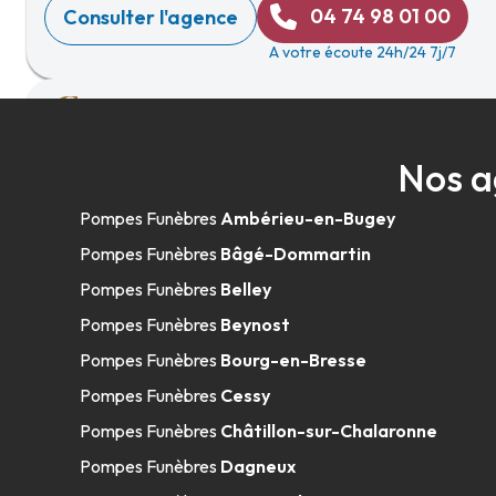
04 74 98 01 00
Consulter l'agence
A votre écoute 24h/24 7j/7
Pompes Funèbres Galetti - Lons-le-Sau
Nos a
09h-12h
14h-18h
Ouvre bientôt
120 Rue Désiré Monnier
-
39000 Lons-le-Saunier
Pompes Funèbres
Ambérieu-en-Bugey
03 84 47 24 94
Consulter l'agence
Pompes Funèbres
Bâgé-Dommartin
A votre écoute 24h/24 7j/7
Pompes Funèbres
Belley
Pompes Funèbres
Beynost
Pompes Funèbres
Bourg-en-Bresse
Pompes Funèbres
Cessy
Pompes Funèbres
Châtillon-sur-Chalaronne
Pompes Funèbres
Dagneux