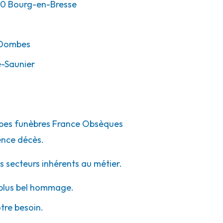
00
Bourg-en-Bresse
-Dombes
-Saunier
ompes funèbres France Obsèques
ence décès.
s secteurs inhérents au métier.
e plus bel hommage.
otre besoin.