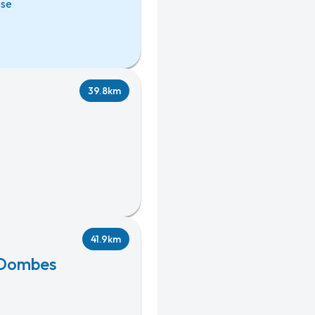
sse
39.8km
41.9km
s-Dombes