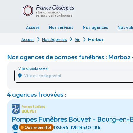
Accueil
Nos services
Nos agences
Nos val
Accueil
Nos Agences
Ain
Marboz
Nos agences de pompes funèbres : Marboz -
Ville ou code postal
4 agences trouvées :
Pompes Funèbres Bouvet - Bourg-en-
08h45-12h
13h30-18h
Ouvre bientôt