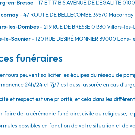
rg-en-Bresse
- 17 ET 17 BIS AVENUE DE L'EGALITÉ
010
acornay
- 47 ROUTE DE BELLECOMBE
39570
Macornay
ars-les-Dombes
- 219 RUE DE BRESSE
01330
Villars-les
s-le-Saunier
- 120 RUE DÉSIRÉ MONNIER
39000
Lons-le
ces funéraires
lentours peuvent solliciter les équipes du réseau de p
rmanence 24h/24 et 7j/7 est aussi assurée en cas d'urg
 et respect est une priorité, et cela dans les différent
r faire de la cérémonie funéraire, civile ou religieuse, l
ormules possibles en fonction de votre situation et de v