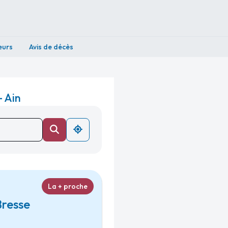
eurs
Avis de décès
 Ain
La + proche
Bresse